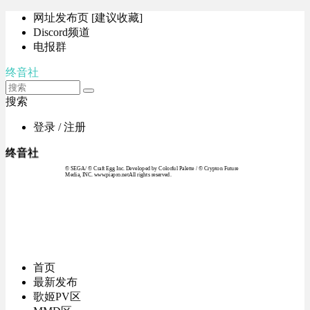
网址发布页 [建议收藏]
Discord频道
电报群
终音社
搜索
登录 / 注册
终音社
© SEGA / © Craft Egg Inc. Developed by Colorful Palette / © Crypton Future
Media, INC. www.piapro.netAll rights reserved.
首页
最新发布
歌姬PV区