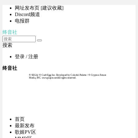
网址发布页 [建议收藏]
Discord频道
电报群
终音社
搜索
登录 / 注册
终音社
© SEGA / © Craft Egg Inc. Developed by Colorful Palette / © Crypton Future
Media, INC. www.piapro.netAll rights reserved.
首页
最新发布
歌姬PV区