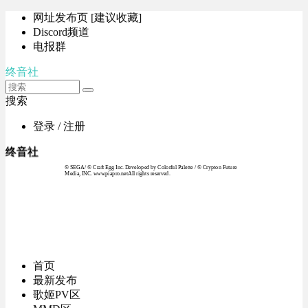
网址发布页 [建议收藏]
Discord频道
电报群
终音社
搜索
登录 / 注册
终音社
© SEGA / © Craft Egg Inc. Developed by Colorful Palette / © Crypton Future
Media, INC. www.piapro.netAll rights reserved.
首页
最新发布
歌姬PV区