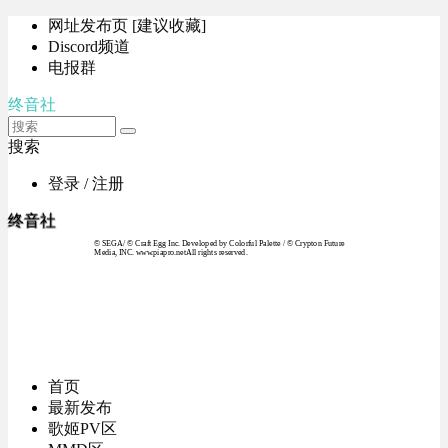
网址发布页 [建议收藏]
Discord频道
电报群
终音社
搜索
登录 / 注册
终音社
© SEGA / © Craft Egg Inc. Developed by Colorful Palette / © Crypton Future
Media, INC. www.piapro.netAll rights reserved.
首页
最新发布
歌姬PV区