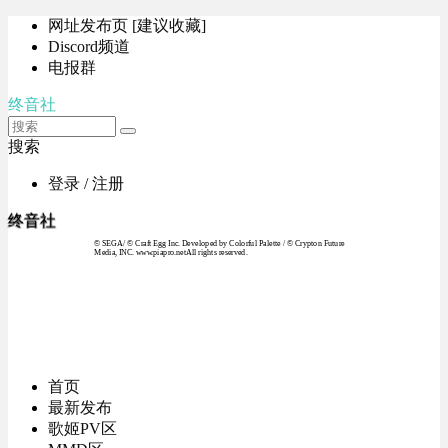
网址发布页 [建议收藏]
Discord频道
电报群
终音社
搜索
登录 / 注册
终音社
© SEGA / © Craft Egg Inc. Developed by Colorful Palette / © Crypton Future
Media, INC. www.piapro.netAll rights reserved.
首页
最新发布
歌姬PV区