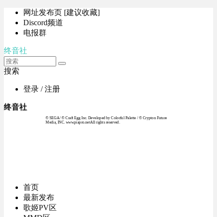
网址发布页 [建议收藏]
Discord频道
电报群
终音社
搜索
登录 / 注册
终音社
© SEGA / © Craft Egg Inc. Developed by Colorful Palette / © Crypton Future
Media, INC. www.piapro.netAll rights reserved.
首页
最新发布
歌姬PV区