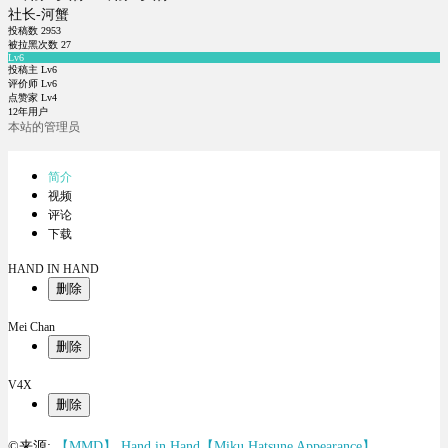
社长-河蟹
投稿数
2953
被拉黑次数
27
Lv6
投稿主 Lv6
评价师 Lv6
点赞家 Lv4
12年用户
本站的管理员
简介
视频
评论
下载
HAND IN HAND
删除
Mei Chan
删除
V4X
删除
©来源:
【MMD】 Hand in Hand【Miku Hatsune Appearance】