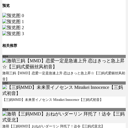
预览
相关推荐
4004
激萌三妈【MMD】恋爱一定是急速上升 恋はきっと急上昇☆【三妈式爱丽丝风初
音】
5182
【三妈MMD】未来景イノセンス Miraikei Innocence【三妈式初音】
2914
激萌【三妈MMD】おねがいダーリン 拜托了！达令【三妈式亚北】