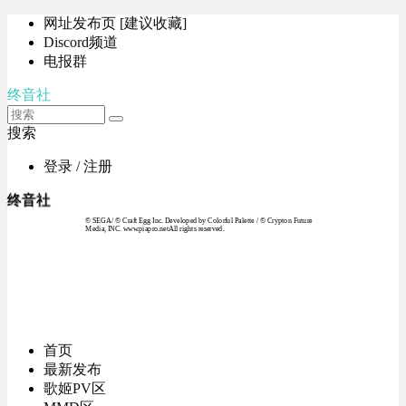
网址发布页 [建议收藏]
Discord频道
电报群
终音社
搜索
登录 / 注册
终音社
© SEGA / © Craft Egg Inc. Developed by Colorful Palette / © Crypton Future
Media, INC. www.piapro.netAll rights reserved.
首页
最新发布
歌姬PV区