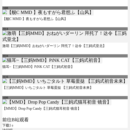
2488
【舰C MMD 】夜もすがら君想ふ【山风】
2914
激萌【三妈MMD】おねがいダーリン 拜托了！达令【三妈式亚北】
3934
猫耳~【三妈MMD】PiNK CAT【三妈式初音】
3116
【三妈MMD】いちごタルト 草莓蛋挞 【三妈式初音未来】
1699
【MMD】Drop Pop Candy【三妈式猫耳初音 镜音】
前往B站观看
下载1
0