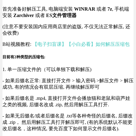
首先准备好解压工具, 电脑端安装
WINRAR
或者
7z
, 手机端
安装
Zarchiver
或者
ES文件管理器
(注意不要安装国内应用商店里的盗版, 不仅无法正常解压, 还
会收费)
B站视频教程:
【电子扫盲课】【小白必看】如何解压压缩包
目前有2种类型的压缩包:
1. 单一压缩文件的（可以单独下载和解压)
- 如果后缀名正常: 直接打开文件 > 输入密码 >解压文件 > 解压
成功, 有的情况会有双层压缩, 再继续解压即可
- 如果后缀名是 .mp4, 直接打开文件会播放猫和老鼠和葫芦娃
之类的视频, 后缀名改成 .zip, 然后用解压工具打开.
- 如果无后缀名/或者后缀名是 .txt等各种奇怪的后缀名, 后缀改
成 .zip， 然后用解压工具打开解压即可, (有的系统默认不能更
改后缀名，这种情况, 要先百度下如何显示文件后缀名).