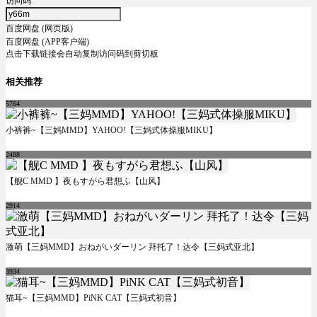
访问码
百度网盘 (网页版)
百度网盘 (APP客户端)
点击下载链接会自动复制访问码到剪切板
相关推荐
5764
小裤裤~【三妈MMD】YAHOO!【三妈式体操服MIKU】
2488
【舰C MMD 】夜もすがら君想ふ【山风】
2914
激萌【三妈MMD】おねがいダーリン 拜托了！达令【三妈式亚北】
3934
猫耳~【三妈MMD】PiNK CAT【三妈式初音】