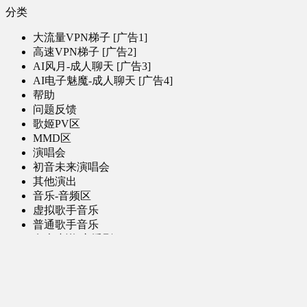
分类
大流量VPN梯子 [广告1]
高速VPN梯子 [广告2]
AI风月-成人聊天 [广告3]
AI电子魅魔-成人聊天 [广告4]
帮助
问题反馈
歌姬PV区
MMD区
演唱会
初音未来演唱会
其他演出
音乐-音频区
虚拟歌手音乐
普通歌手音乐
有声小说-广播剧
同人音声-ASMR [全年龄]
其他音频资源
动漫区
日本动画