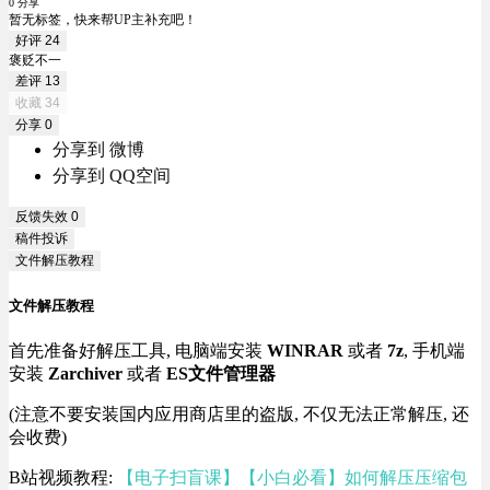
0 分享
暂无标签，快来帮UP主补充吧！
好评
24
褒贬不一
差评
13
收藏
34
分享
0
分享到 微博
分享到 QQ空间
反馈失效
0
稿件投诉
文件解压教程
文件解压教程
首先准备好解压工具, 电脑端安装
WINRAR
或者
7z
, 手机端
安装
Zarchiver
或者
ES文件管理器
(注意不要安装国内应用商店里的盗版, 不仅无法正常解压, 还
会收费)
B站视频教程:
【电子扫盲课】【小白必看】如何解压压缩包