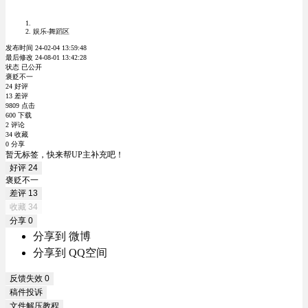
娱乐-舞蹈区
发布时间 24-02-04 13:59:48
最后修改 24-08-01 13:42:28
状态 已公开
褒贬不一
24 好评
13 差评
9809 点击
600 下载
2 评论
34 收藏
0 分享
暂无标签，快来帮UP主补充吧！
好评
24
褒贬不一
差评
13
收藏
34
分享
0
分享到 微博
分享到 QQ空间
反馈失效
0
稿件投诉
文件解压教程