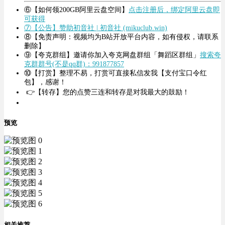
⑥【如何领200GB阿里云盘空间】
点击注册后，绑定阿里云盘即
可获得
⑦【公告】赞助初音社 | 初音社 (mikuclub.win)
⑧【免责声明：视频均为B站开放平台内容，如有侵权，请联系
删除】
⑨【夸克群组】邀请你加入夸克网盘群组「舞蹈区群组」
搜索夸
克群群号(不是qq群)：991877857
⑩【打赏】整理不易，打赏可直接私信发我【支付宝口令红
包】，感谢！
👉【转存】您的点赞三连和转存是对我最大的鼓励！
预览
相关推荐