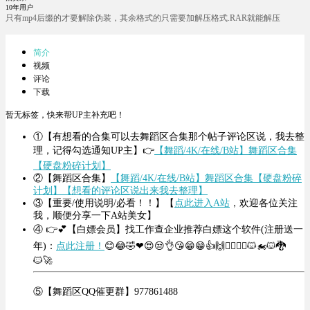
10年用户
只有mp4后缀的才要解除伪装，其余格式的只需要加解压格式.RAR就能解压
简介
视频
评论
下载
暂无标签，快来帮UP主补充吧！
①【有想看的合集可以去舞蹈区合集那个帖子评论区说，我去整
理，记得勾选通知UP主】👉
【舞蹈/4K/在线/B站】舞蹈区合集
【硬盘粉碎计划】
②【舞蹈区合集】
【舞蹈/4K/在线/B站】舞蹈区合集【硬盘粉碎
计划】【想看的评论区说出来我去整理】
③【重要/使用说明/必看！！】【
点此进入A站
，欢迎各位关注
我，顺便分享一下A站美女】
④ 👉💕【白嫖会员】找工作查企业推荐白嫖这个软件(注册送一
年)：
点此注册！
😊😂🤣❤😍😒👌😘😁😁👍🙌🤦‍♀️🤦‍♂️🐱‍🏍🐱‍🐉
🐱‍🚀
⑤【舞蹈区QQ催更群】977861488