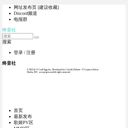
网址发布页 [建议收藏]
Discord频道
电报群
终音社
搜索
登录 / 注册
终音社
© SEGA / © Craft Egg Inc. Developed by Colorful Palette / © Crypton Future
Media, INC. www.piapro.netAll rights reserved.
首页
最新发布
歌姬PV区