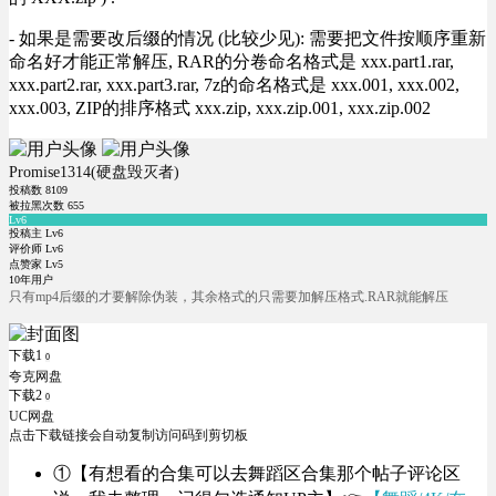
- 如果是需要改后缀的情况 (比较少见): 需要把文件按顺序重新
命名好才能正常解压, RAR的分卷命名格式是 xxx.part1.rar,
xxx.part2.rar, xxx.part3.rar, 7z的命名格式是 xxx.001, xxx.002,
xxx.003, ZIP的排序格式 xxx.zip, xxx.zip.001, xxx.zip.002
Promise1314(硬盘毁灭者)
投稿数
8109
被拉黑次数
655
Lv6
投稿主 Lv6
评价师 Lv6
点赞家 Lv5
10年用户
只有mp4后缀的才要解除伪装，其余格式的只需要加解压格式.RAR就能解压
下载1
0
夸克网盘
下载2
0
UC网盘
点击下载链接会自动复制访问码到剪切板
①【有想看的合集可以去舞蹈区合集那个帖子评论区