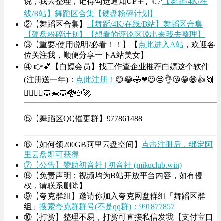
说，我去整理，记得勾选通知UP主】👉
【舞蹈/4K/在
线/B站】舞蹈区合集【硬盘粉碎计划】
②【舞蹈区合集】
【舞蹈/4K/在线/B站】舞蹈区合集
【硬盘粉碎计划】【想看的评论区说出来我去整理】
③【重要/使用说明/必看！！】【
点此进入A站
，欢迎各
位关注我，顺便分享一下A站美女】
④ 👉💕【白嫖会员】找工作查企业推荐白嫖这个软件
(注册送一年)：
点此注册！
😊😂🤣❤😍😒👌😘😁😁👍🙌
🤦‍♀️🤦‍♂️🐱‍🏍🐱‍🐉🐱‍🚀
⑤【舞蹈区QQ催更群】977861488
⑥【如何领200GB阿里云盘空间】
点击注册后，绑定阿
里云盘即可获得
⑦【公告】赞助初音社 | 初音社 (mikuclub.win)
⑧【免责声明：视频均为B站开放平台内容，如有侵
权，请联系删除】
⑨【夸克群组】邀请你加入夸克网盘群组「舞蹈区群
组」
搜索夸克群群号(不是qq群)：991877857
⑩【打赏】整理不易，打赏可直接私信发我【支付宝口