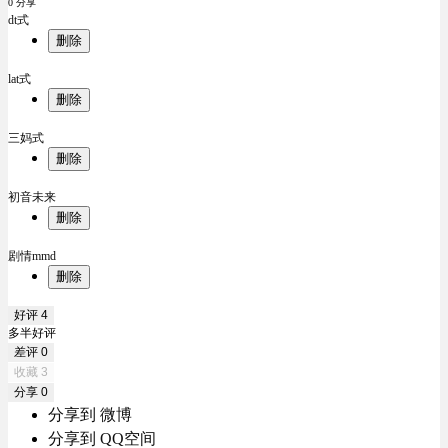
0 分享
dt式
删除
lat式
删除
三妈式
删除
初音未来
删除
剧情mmd
删除
好评
4
多半好评
差评
0
收藏
3
分享
0
分享到 微博
分享到 QQ空间