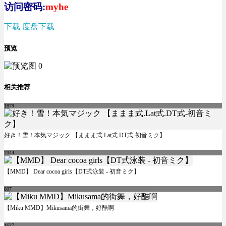
访问密码:
myhe
下载 度盘下载
预览
相关推荐
1879
好き！雪！本気マジック 【ままま式.Lat式.DT式-初音ミク】
2044
【MMD】 Dear cocoa girls【DT式泳装 - 初音ミク】
807
【Miku MMD】Mikusama的街舞，好酷啊
1627