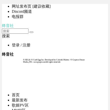
网址发布页 [建议收藏]
Discord频道
电报群
终音社
搜索
登录 / 注册
终音社
© SEGA / © Craft Egg Inc. Developed by Colorful Palette / © Crypton Future
Media, INC. www.piapro.netAll rights reserved.
首页
最新发布
歌姬PV区