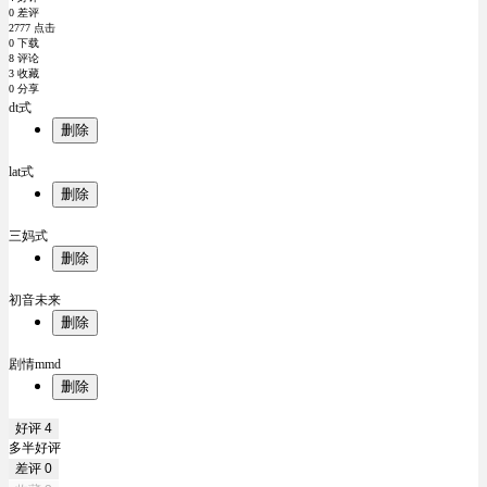
0 差评
2777 点击
0 下载
8 评论
3 收藏
0 分享
dt式
删除
lat式
删除
三妈式
删除
初音未来
删除
剧情mmd
删除
好评
4
多半好评
差评
0