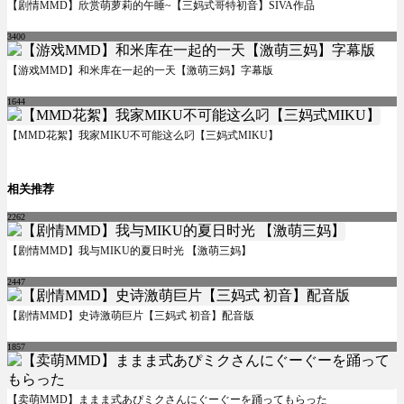
【剧情MMD】欣赏萌萝莉的午睡~【三妈式哥特初音】SIVA作品
3400
【游戏MMD】和米库在一起的一天【激萌三妈】字幕版
1644
【MMD花絮】我家MIKU不可能这么叼【三妈式MIKU】
相关推荐
2262
【剧情MMD】我与MIKU的夏日时光 【激萌三妈】
2447
【剧情MMD】史诗激萌巨片【三妈式 初音】配音版
1857
【卖萌MMD】ままま式あぴミクさんにぐーぐーを踊ってもらった