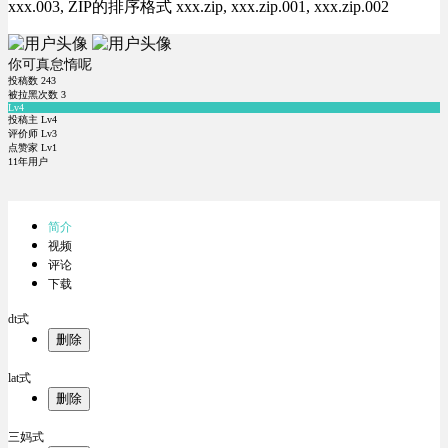
xxx.003, ZIP的排序格式 xxx.zip, xxx.zip.001, xxx.zip.002
你可真怠惰呢
投稿数
243
被拉黑次数
3
Lv4
投稿主 Lv4
评价师 Lv3
点赞家 Lv1
11年用户
简介
视频
评论
下载
dt式
删除
lat式
删除
三妈式