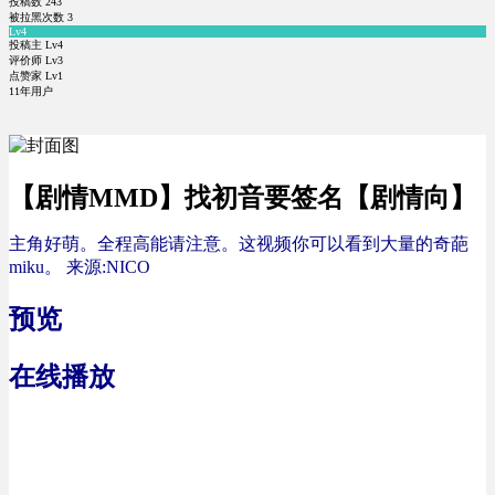
投稿数
243
被拉黑次数
3
Lv4
投稿主 Lv4
评价师 Lv3
点赞家 Lv1
11年用户
【剧情MMD】找初音要签名【剧情向】
主角好萌。全程高能请注意。这视频你可以看到大量的奇葩
miku。
来源:NICO
预览
在线播放