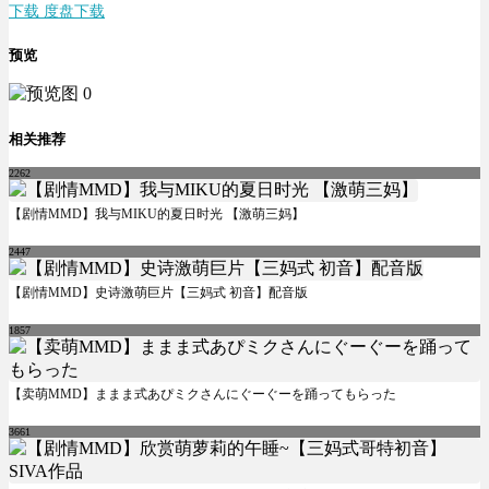
下载 度盘下载
预览
相关推荐
2262
【剧情MMD】我与MIKU的夏日时光 【激萌三妈】
2447
【剧情MMD】史诗激萌巨片【三妈式 初音】配音版
1857
【卖萌MMD】ままま式あぴミクさんにぐーぐーを踊ってもらった
3661