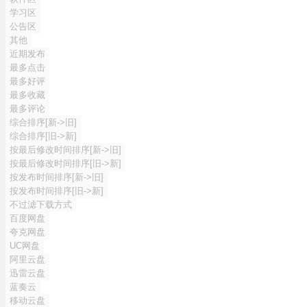
学习区
公告区
其他
近期发布
最多点击
最多好评
最多收藏
最多评论
综合排序[新->旧]
综合排序[旧->新]
按最后修改时间排序[新->旧]
按最后修改时间排序[旧->新]
按发布时间排序[新->旧]
按发布时间排序[旧->新]
不过滤下载方式
百度网盘
夸克网盘
UC网盘
阿里云盘
迅雷云盘
蓝奏云
移动云盘