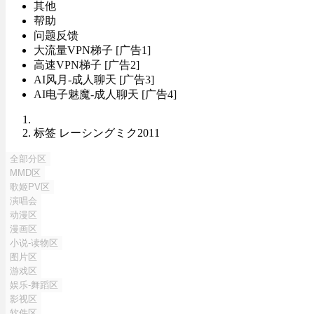
其他
帮助
问题反馈
大流量VPN梯子 [广告1]
高速VPN梯子 [广告2]
AI风月-成人聊天 [广告3]
AI电子魅魔-成人聊天 [广告4]
标签 レーシングミク2011
全部分区
MMD区
歌姬PV区
演唱会
动漫区
漫画区
小说-读物区
图片区
游戏区
娱乐-舞蹈区
影视区
软件区