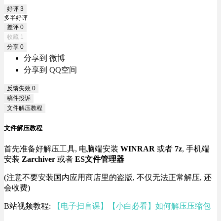
好评
3
多半好评
差评
0
收藏
1
分享
0
分享到 微博
分享到 QQ空间
反馈失效
0
稿件投诉
文件解压教程
文件解压教程
首先准备好解压工具, 电脑端安装
WINRAR
或者
7z
, 手机端
安装
Zarchiver
或者
ES文件管理器
(注意不要安装国内应用商店里的盗版, 不仅无法正常解压, 还
会收费)
B站视频教程:
【电子扫盲课】【小白必看】如何解压压缩包