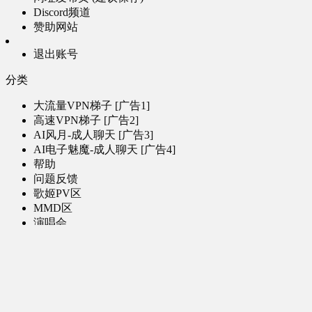
Discord频道
赞助网站
退出账号
分类
大流量VPN梯子 [广告1]
高速VPN梯子 [广告2]
AI风月-成人聊天 [广告3]
AI电子魅魔-成人聊天 [广告4]
帮助
问题反馈
歌姬PV区
MMD区
演唱会
初音未来演唱会
其他演出
音乐-音频区
虚拟歌手音乐
普通歌手音乐
有声小说-广播剧