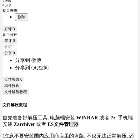
1 收藏
0 分享
初音未来
删除
好评
3
多半好评
差评
0
收藏
1
分享
0
分享到 微博
分享到 QQ空间
反馈失效
0
稿件投诉
文件解压教程
文件解压教程
首先准备好解压工具, 电脑端安装
WINRAR
或者
7z
, 手机端
安装
Zarchiver
或者
ES文件管理器
(注意不要安装国内应用商店里的盗版, 不仅无法正常解压, 还