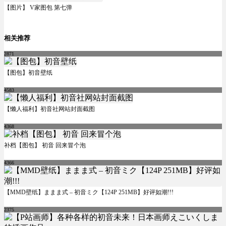
【图片】 V家图包 第七弹
相关推荐
2871
【图包】初音壁纸
4583
【懒人福利】初音社网站封面截图
4368
补档【图包】 初音 回来冒个泡
4366
【MMD壁纸】ままま式 – 初音ミク【124P 251MB】好评如潮!!!
2375