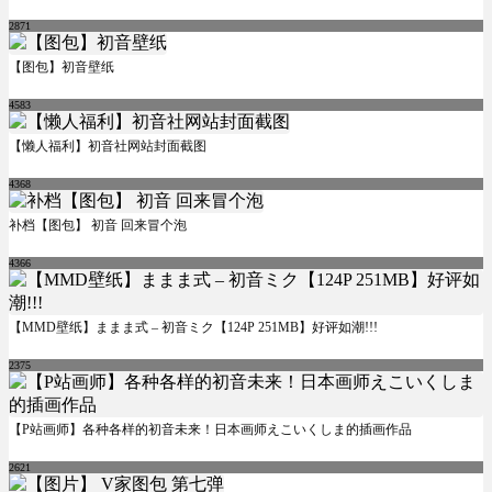
2871
【图包】初音壁纸
4583
【懒人福利】初音社网站封面截图
4368
补档【图包】 初音 回来冒个泡
4366
【MMD壁纸】ままま式 – 初音ミク【124P 251MB】好评如潮!!!
2375
【P站画师】各种各样的初音未来！日本画师えこいくしま的插画作品
2621