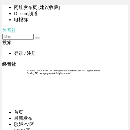
网址发布页 [建议收藏]
Discord频道
电报群
终音社
搜索
登录 / 注册
终音社
© SEGA / © Craft Egg Inc. Developed by Colorful Palette / © Crypton Future
Media, INC. www.piapro.netAll rights reserved.
首页
最新发布
歌姬PV区