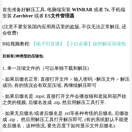
首先准备好解压工具, 电脑端安装
WINRAR
或者
7z
, 手机端
安装
Zarchiver
或者
ES文件管理器
(注意不要安装国内应用商店里的盗版, 不仅无法正常解压, 还
会收费)
B站视频教程:
【电子扫盲课】【小白必看】如何解压压缩包
目前有2种类型的压缩包:
1. 单一压缩文件的（可以单独下载和解压)
- 如果后缀名正常: 直接打开文件 > 输入密码 >解压文件 > 解压
成功, 有的情况会有双层压缩, 再继续解压即可
- 如果后缀名是 .mp4, 直接打开文件会播放猫和老鼠和葫芦娃
之类的视频, 后缀名改成 .zip, 然后用解压工具打开.
- 如果无后缀名/或者后缀名是 .txt等各种奇怪的后缀名, 后缀改
成 .zip， 然后用解压工具打开解压即可, (有的系统默认不能更
改后缀名，这种情况, 要先百度下如何显示文件后缀名).