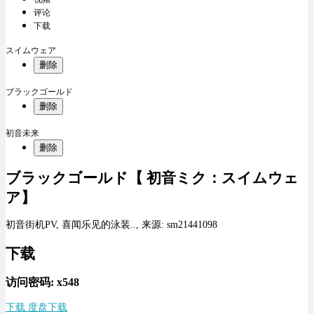
评论
下载
スイムウェア
删除
ブラックゴールド
删除
初音未来
删除
ブラックゴールド【 初音ミク：スイムウェ
ア】
初音街机PV, 喜闻乐见的泳装.., 来源: sm21441098
下载
访问密码: x548
下载 度盘下载