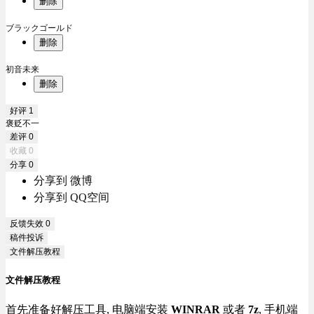
删除
ブラックゴールド
删除
初音未来
删除
好评
1
褒贬不一
差评
0
收藏
0
分享
0
分享到 微博
分享到 QQ空间
反馈失效
0
稿件投诉
文件解压教程
文件解压教程
首先准备好解压工具, 电脑端安装
WINRAR
或者
7z
, 手机端