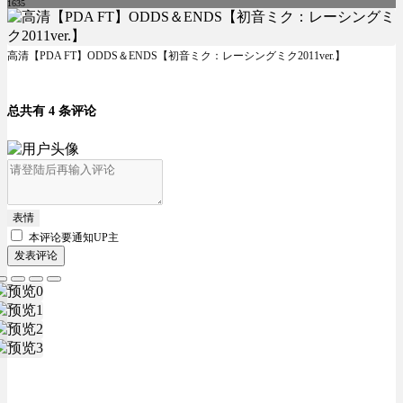
1635
高清【PDA FT】ODDS＆ENDS【初音ミク：レーシングミク2011ver.】
总共有 4 条评论
表情
本评论要
通知UP主
发表评论