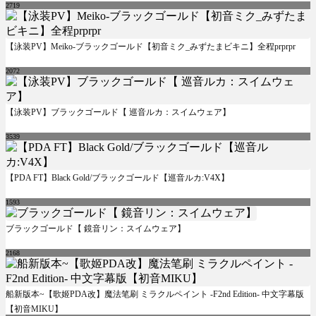
2719
【泳装PV】Meiko-ブラックゴールド【初音ミク_みずたまビキニ】全程prprpr
2072
【泳装PV】ブラックゴールド【 巡音ルカ：スイムウェア】
3539
【PDA FT】Black Gold/ブラックゴールド【巡音ルカ:V4X】
1593
ブラックゴールド【 鏡音リン：スイムウェア】
2168
船新版本~【歌姬PDA改】魔法笔刷 ミラクルペイント -F2nd Edition- 中文字幕版
【初音MIKU】