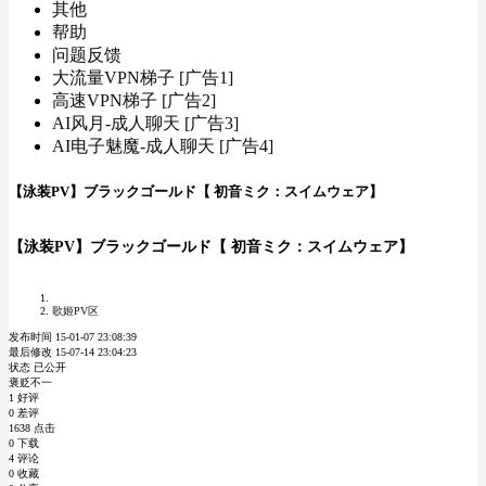
其他
帮助
问题反馈
大流量VPN梯子 [广告1]
高速VPN梯子 [广告2]
AI风月-成人聊天 [广告3]
AI电子魅魔-成人聊天 [广告4]
【泳装PV】ブラックゴールド【 初音ミク：スイムウェア】
【泳装PV】ブラックゴールド【 初音ミク：スイムウェア】
歌姬PV区
发布时间 15-01-07 23:08:39
最后修改 15-07-14 23:04:23
状态 已公开
褒贬不一
1 好评
0 差评
1638 点击
0 下载
4 评论
0 收藏