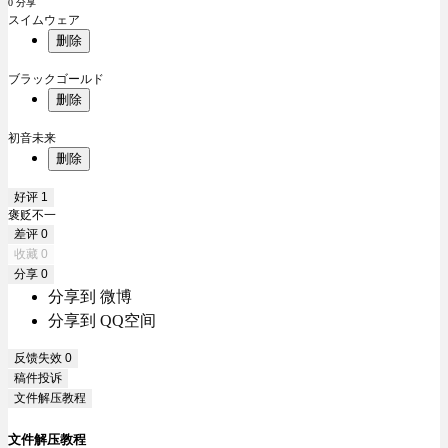
0 分享
スイムウェア
删除
ブラックゴールド
删除
初音未来
删除
好评
1
褒贬不一
差评
0
收藏
0
分享
0
分享到 微博
分享到 QQ空间
反馈失效
0
稿件投诉
文件解压教程
文件解压教程