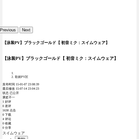
Previous
Next
【泳装PV】ブラックゴールド【 初音ミク：スイムウェア】
【泳装PV】ブラックゴールド【 初音ミク：スイムウェア】
歌姬PV区
发布时间 15-01-07 23:08:39
最后修改 15-07-14 23:04:23
状态 已公开
褒贬不一
1 好评
0 差评
1638 点击
0 下载
4 评论
0 收藏
0 分享
スイムウェア