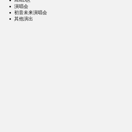
MMD区
演唱会
初音未来演唱会
其他演出
音乐-音频区
虚拟歌手音乐
普通歌手音乐
有声小说-广播剧
同人音声-ASMR [全年龄]
其他音频资源
动漫区
日本动画
国产动画
欧美动画
漫画区
日韩漫画
国产漫画
欧美漫画
小说-读物区
网文小说
日式轻小说
其他读物