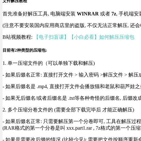
文件解压教程
首先准备好解压工具, 电脑端安装
WINRAR
或者
7z
, 手机端安
(注意不要安装国内应用商店里的盗版, 不仅无法正常解压, 还会
B站视频教程:
【电子扫盲课】【小白必看】如何解压压缩包
目前有2种类型的压缩包:
1. 单一压缩文件的（可以单独下载和解压)
- 如果后缀名正常: 直接打开文件 > 输入密码 >解压文件 > 
- 如果后缀名是 .mp4, 直接打开文件会播放猫和老鼠和葫芦娃之类
- 如果无后缀名/或者后缀名是 .txt等各种奇怪的后缀名, 后缀
2. 多个压缩分卷文件的 (需要全部下载完毕后 才能正确解压)
- 如果后缀名正常: 只需要解压第一个分卷即可, 工具在解压
(RAR格式的第一个分卷是叫 xxx.part1.rar , 7z格式的第一个压缩
- 如果是需要改后缀的情况 (比较少见): 需要把文件按顺序重新命名好才能正常解压, RA