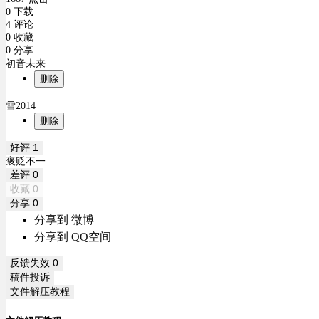
0 下载
4 评论
0 收藏
0 分享
初音未来
删除
雪2014
删除
好评
1
褒贬不一
差评
0
收藏
0
分享
0
分享到 微博
分享到 QQ空间
反馈失效
0
稿件投诉
文件解压教程