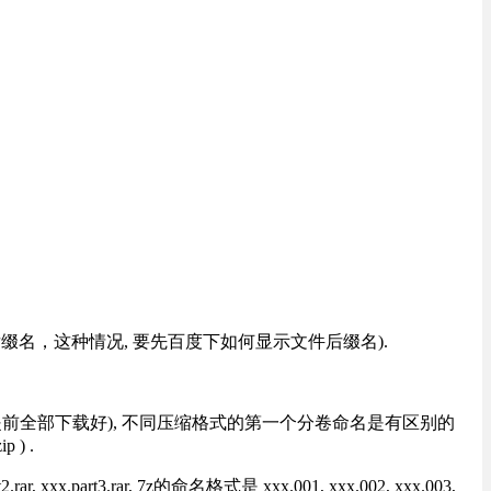
改后缀名，这种情况, 要先百度下如何显示文件后缀名).
提前全部下载好), 不同压缩格式的第一个分卷命名是有区别的
) .
rt3.rar, 7z的命名格式是 xxx.001, xxx.002, xxx.003,