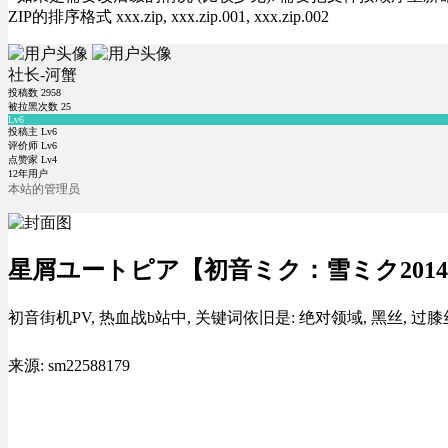
ZIP的排序格式 xxx.zip, xxx.zip.001, xxx.zip.002
社长-河蟹
投稿数
2958
被拉黑次数
25
Lv6
投稿主 Lv6
评价师 Lv6
点赞家 Lv4
12年用户
本站的管理员
星屑ユートピア【初音ミク：雪ミク201
初音街机PV, 热血战b站中, 关键词依旧是: 绝对领域, 黑丝, 过
来源: sm22588179