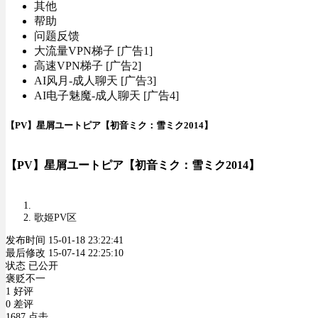
其他
帮助
问题反馈
大流量VPN梯子 [广告1]
高速VPN梯子 [广告2]
AI风月-成人聊天 [广告3]
AI电子魅魔-成人聊天 [广告4]
【PV】星屑ユートピア【初音ミク：雪ミク2014】
【PV】星屑ユートピア【初音ミク：雪ミク2014】
歌姬PV区
发布时间 15-01-18 23:22:41
最后修改 15-07-14 22:25:10
状态 已公开
褒贬不一
1 好评
0 差评
1687 点击