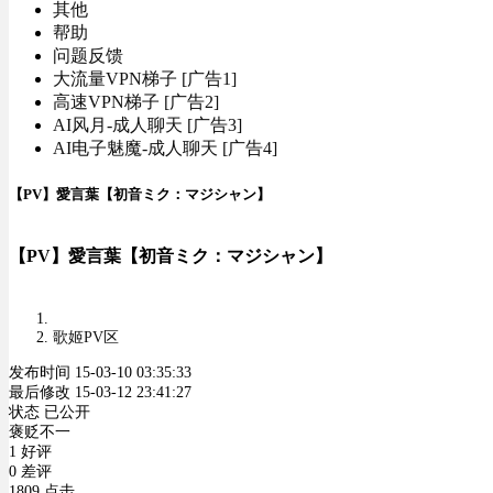
其他
帮助
问题反馈
大流量VPN梯子 [广告1]
高速VPN梯子 [广告2]
AI风月-成人聊天 [广告3]
AI电子魅魔-成人聊天 [广告4]
【PV】愛言葉【初音ミク：マジシャン】
【PV】愛言葉【初音ミク：マジシャン】
歌姬PV区
发布时间 15-03-10 03:35:33
最后修改 15-03-12 23:41:27
状态 已公开
褒贬不一
1 好评
0 差评
1809 点击