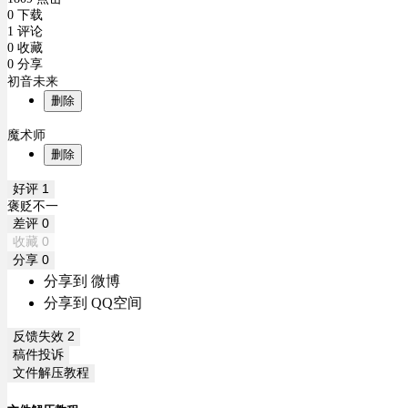
0 下载
1 评论
0 收藏
0 分享
初音未来
删除
魔术师
删除
好评
1
褒贬不一
差评
0
收藏
0
分享
0
分享到 微博
分享到 QQ空间
反馈失效
2
稿件投诉
文件解压教程