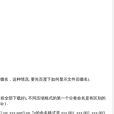
改后缀名，这种情况, 要先百度下如何显示文件后缀名).
提前全部下载好), 不同压缩格式的第一个分卷命名是有区别的
) .
rt3.rar, 7z的命名格式是 xxx.001, xxx.002, xxx.003,