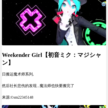
Weekender Girl【初音ミク：マジシャ
ン】
日搬运魔术师系列,
然后社长悲伤的发现 , 魔法师也快要搬完了
来源:©sm22345148