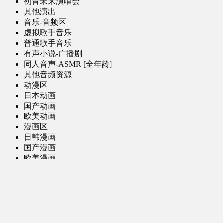
初音未来演唱会
其他演出
音乐-音频区
虚拟歌手音乐
普通歌手音乐
有声小说-广播剧
同人音声-ASMR [全年龄]
其他音频资源
动漫区
日本动画
国产动画
欧美动画
漫画区
日韩漫画
国产漫画
欧美漫画
小说-读物区
网文小说
日式轻小说
其他读物
图片区
ACG图片 [全年龄]