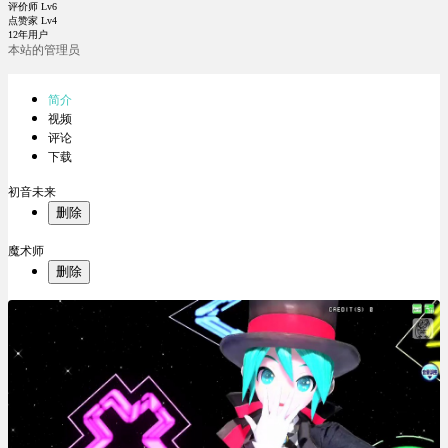
评价师 Lv6
点赞家 Lv4
12年用户
本站的管理员
简介
视频
评论
下载
初音未来
删除
魔术师
删除