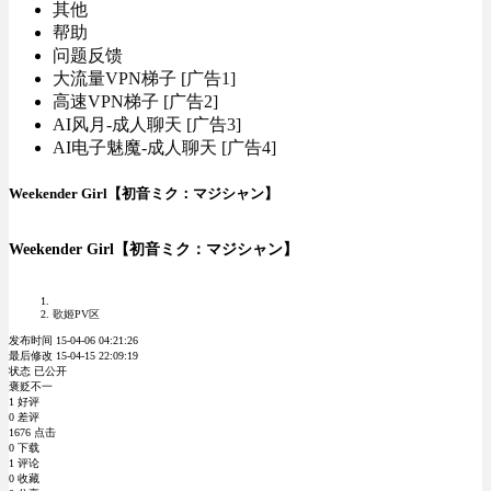
其他
帮助
问题反馈
大流量VPN梯子 [广告1]
高速VPN梯子 [广告2]
AI风月-成人聊天 [广告3]
AI电子魅魔-成人聊天 [广告4]
Weekender Girl【初音ミク：マジシャン】
Weekender Girl【初音ミク：マジシャン】
歌姬PV区
发布时间 15-04-06 04:21:26
最后修改 15-04-15 22:09:19
状态 已公开
褒贬不一
1 好评
0 差评
1676 点击
0 下载
1 评论
0 收藏