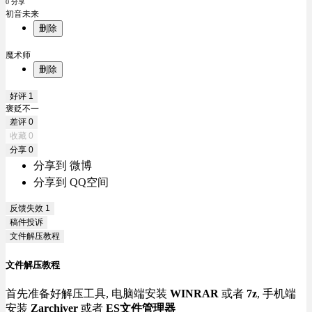
0 分享
初音未来
删除
魔术师
删除
好评
1
褒贬不一
差评
0
收藏
0
分享
0
分享到 微博
分享到 QQ空间
反馈失效
1
稿件投诉
文件解压教程
文件解压教程
首先准备好解压工具, 电脑端安装
WINRAR
或者
7z
, 手机端
安装
Zarchiver
或者
ES文件管理器