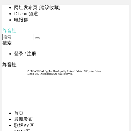
网址发布页 [建议收藏]
Discord频道
电报群
终音社
搜索
登录 / 注册
终音社
© SEGA / © Craft Egg Inc. Developed by Colorful Palette / © Crypton Future
Media, INC. www.piapro.netAll rights reserved.
首页
最新发布
歌姬PV区