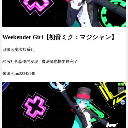
Weekender Girl【初音ミク：マジシャン】
日搬运魔术师系列,
然后社长悲伤的发现 , 魔法师也快要搬完了
来源:©sm22345148