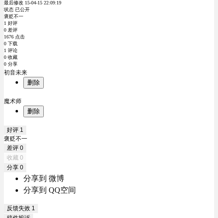
最后修改 15-04-15 22:09:19
状态 已公开
褒贬不一
1 好评
0 差评
1676 点击
0 下载
1 评论
0 收藏
0 分享
初音未来
删除
魔术师
删除
好评
1
褒贬不一
差评
0
收藏
0
分享
0
分享到 微博
分享到 QQ空间
反馈失效
1