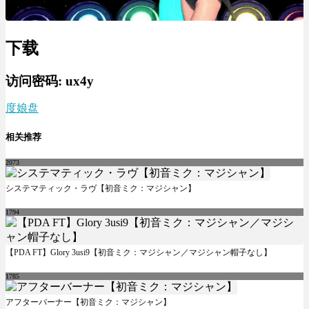
下载
访问密码:
ux4y
度娘盘
相关推荐
2073
システマティック・ラヴ【初音ミク：マジシャン】
1794
【PDA FT】Glory 3usi9【初音ミク：マジシャン／マジシャン帽子なし】
1785
アフターバーナー【初音ミク：マジシャン】