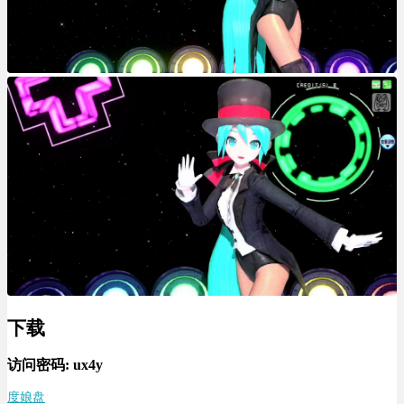
下载
访问密码:
ux4y
度娘盘