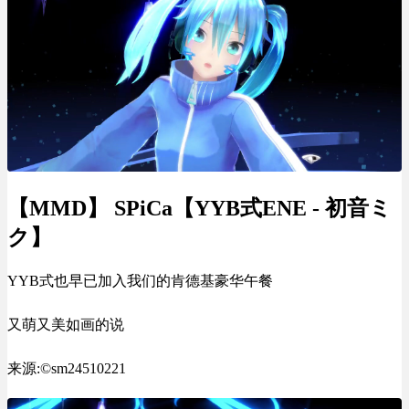
【MMD】 SPiCa【YYB式ENE - 初音ミ
ク】
YYB式也早已加入我们的肯德基豪华午餐
又萌又美如画的说
来源:©sm24510221