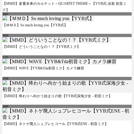
【MMD】多重未来のカルテット～QUARTET THEME～【YYB式-泳装 初音ミ
ク】
1663
【ＭＭＤ】So much loving you【YYB式】
1956
【MMD】どういうことなの！？【YYB式ミク】
1723
【MMD】WAVE【YYB&Tda初音ミク】カメラ練習
2766
【MMD】终わりへ向かう始まりの歌【YYB式深海少女 - 初音ミク】
2040
【MMD】ネトゲ廃人シュプレヒコール【YYB式ENE - 初音ミク】