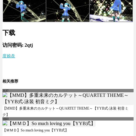
下载
访问密码:
2qtj
度娘盘
相关推荐
3137
【MMD】多重未来のカルテット～QUARTET THEME～【YYB式-泳装 初音ミ
ク】
1663
【ＭＭＤ】So much loving you【YYB式】