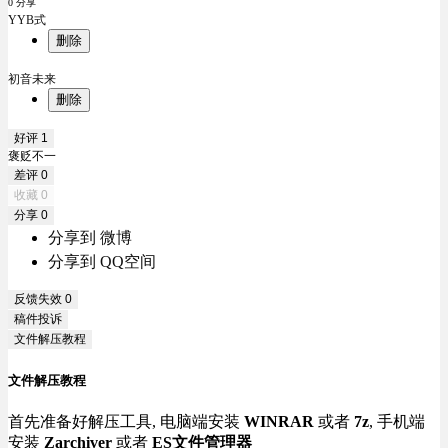
0 分享
YYB式
删除
初音未来
删除
好评
1
褒贬不一
差评
0
收藏
0
分享
0
分享到 微博
分享到 QQ空间
反馈失效
0
稿件投诉
文件解压教程
文件解压教程
首先准备好解压工具, 电脑端安装
WINRAR
或者
7z
, 手机端
安装
Zarchiver
或者
ES文件管理器