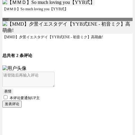
【ＭＭＤ】So much loving you【YYB式】
1552
【MMD】夕景イエスタデイ【YYB式ENE - 初音ミク】高萌曲!
总共有 2 条评论
表情
本评论要
通知UP主
发表评论