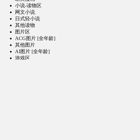
小说-读物区
网文小说
日式轻小说
其他读物
图片区
ACG图片 [全年龄]
其他图片
AI图片 [全年龄]
游戏区
PC-游戏
手机-游戏
MOD-数据-其他
娱乐-舞蹈区
影视区
电视剧-网剧
电视剧-网剧 [AI生成]
电影
特摄
综合-其他
软件区
PC-软件