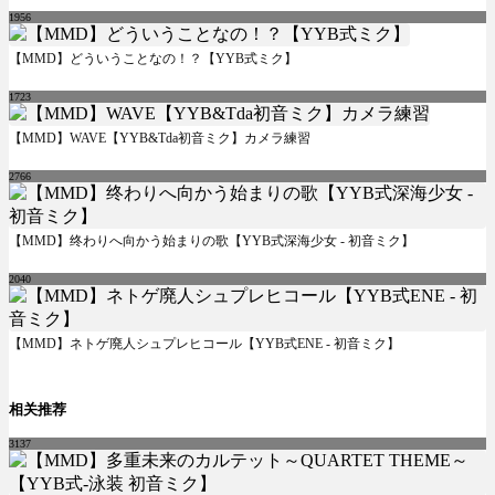
1956
【MMD】どういうことなの！？【YYB式ミク】
1723
【MMD】WAVE【YYB&Tda初音ミク】カメラ練習
2766
【MMD】终わりへ向かう始まりの歌【YYB式深海少女 - 初音ミク】
2040
【MMD】ネトゲ廃人シュプレヒコール【YYB式ENE - 初音ミク】
相关推荐
3137