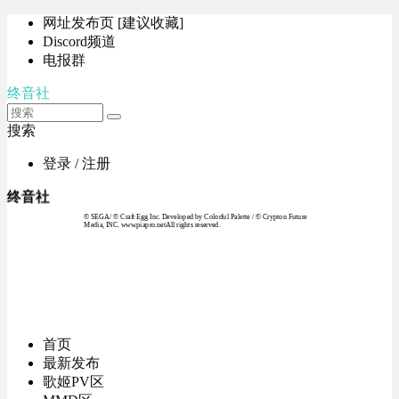
网址发布页 [建议收藏]
Discord频道
电报群
终音社
搜索
登录 / 注册
终音社
© SEGA / © Craft Egg Inc. Developed by Colorful Palette / © Crypton Future
Media, INC. www.piapro.netAll rights reserved.
首页
最新发布
歌姬PV区