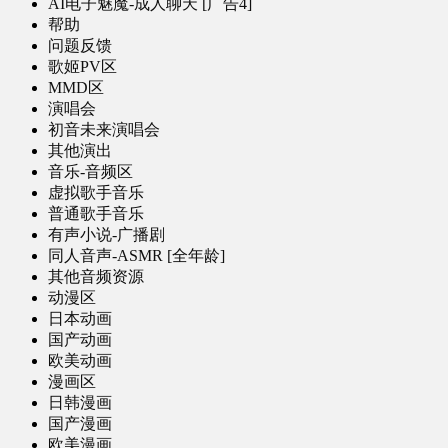
AI电子魅魔-成人聊天 [广告4]
帮助
问题反馈
歌姬PV区
MMD区
演唱会
初音未来演唱会
其他演出
音乐-音频区
虚拟歌手音乐
普通歌手音乐
有声小说-广播剧
同人音声-ASMR [全年龄]
其他音频资源
动漫区
日本动画
国产动画
欧美动画
漫画区
日韩漫画
国产漫画
欧美漫画