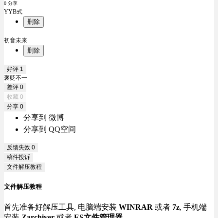
0 分享
YYB式
删除
初音未来
删除
好评
1
褒贬不一
差评
0
收藏
0
分享
0
分享到 微博
分享到 QQ空间
反馈失效
0
稿件投诉
文件解压教程
文件解压教程
首先准备好解压工具, 电脑端安装
WINRAR
或者
7z
, 手机端
安装
Zarchiver
或者
ES文件管理器