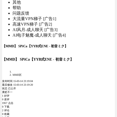
其他
帮助
问题反馈
大流量VPN梯子 [广告1]
高速VPN梯子 [广告2]
AI风月-成人聊天 [广告3]
AI电子魅魔-成人聊天 [广告4]
【MMD】 SPiCa【YYB式ENE - 初音ミク】
【MMD】 SPiCa【YYB式ENE - 初音ミク】
MMD区
发布时间 15-03-14 23:19:04
最后修改 15-03-14 23:19:20
状态 已公开
褒贬不一
1 好评
0 差评
1957 点击
0 下载
2 评论
0 收藏