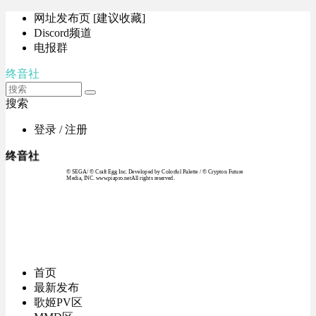
网址发布页 [建议收藏]
Discord频道
电报群
终音社
搜索
登录 / 注册
终音社
© SEGA / © Craft Egg Inc. Developed by Colorful Palette / © Crypton Future
Media, INC. www.piapro.netAll rights reserved.
首页
最新发布
歌姬PV区