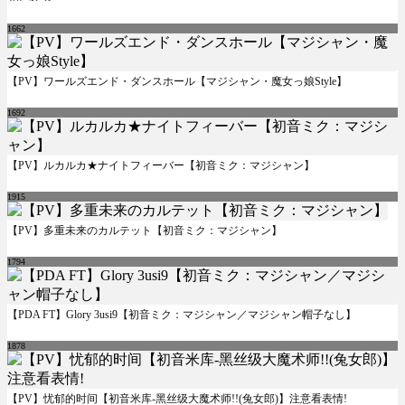
1662
【PV】ワールズエンド・ダンスホール【マジシャン・魔女っ娘Style】
1692
【PV】ルカルカ★ナイトフィーバー【初音ミク：マジシャン】
1915
【PV】多重未来のカルテット【初音ミク：マジシャン】
1794
【PDA FT】Glory 3usi9【初音ミク：マジシャン／マジシャン帽子なし】
1878
【PV】忧郁的时间【初音米库-黑丝级大魔术师!!(兔女郎)】注意看表情!