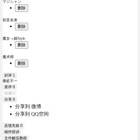
マジシャン
删除
初音未来
删除
魔女っ娘Style
删除
魔术师
删除
好评
1
褒贬不一
差评
0
收藏
0
分享
0
分享到 微博
分享到 QQ空间
反馈失效
0
稿件投诉
文件解压教程