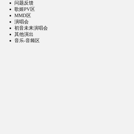
问题反馈
歌姬PV区
MMD区
演唱会
初音未来演唱会
其他演出
音乐-音频区
虚拟歌手音乐
普通歌手音乐
有声小说-广播剧
同人音声-ASMR [全年龄]
其他音频资源
动漫区
日本动画
国产动画
欧美动画
漫画区
日韩漫画
国产漫画
欧美漫画
小说-读物区