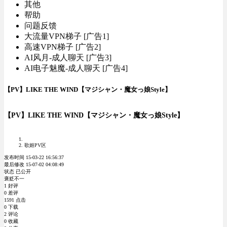
其他
帮助
问题反馈
大流量VPN梯子 [广告1]
高速VPN梯子 [广告2]
AI风月-成人聊天 [广告3]
AI电子魅魔-成人聊天 [广告4]
【PV】LIKE THE WIND【マジシャン・魔女っ娘Style】
【PV】LIKE THE WIND【マジシャン・魔女っ娘Style】
歌姬PV区
发布时间 15-03-22 16:56:37
最后修改 15-07-02 04:08:49
状态 已公开
褒贬不一
1 好评
0 差评
1591 点击
0 下载
2 评论
0 收藏