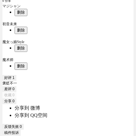
0 分享
マジシャン
删除
初音未来
删除
魔女っ娘Style
删除
魔术师
删除
好评
1
褒贬不一
差评
0
收藏
0
分享
0
分享到 微博
分享到 QQ空间
反馈失效
0
稿件投诉