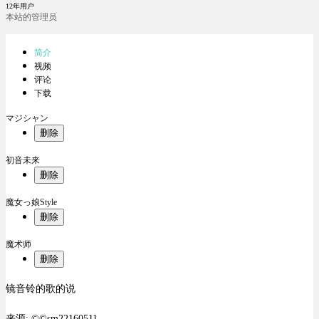
12年用户
本站的管理员
简介
视频
评论
下载
マジシャン
删除
初音未来
删除
魔女っ娘Style
删除
魔术师
删除
镜音铃的歌的说
来源: ©©sm22160511