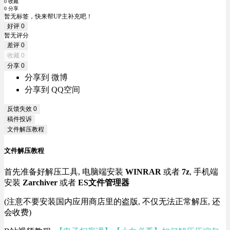
0 收藏
0 分享
暂无标签，快来帮UP主补充吧！
好评
0
暂无评分
差评
0
收藏
0
分享
0
分享到 微博
分享到 QQ空间
反馈失效
0
稿件投诉
文件解压教程
文件解压教程
首先准备好解压工具, 电脑端安装
WINRAR
或者
7z
, 手机端
安装
Zarchiver
或者
ES文件管理器
(注意不要安装国内应用商店里的盗版, 不仅无法正常解压, 还
会收费)