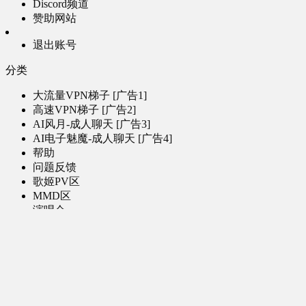
Discord频道
赞助网站
退出账号
分类
大流量VPN梯子 [广告1]
高速VPN梯子 [广告2]
AI风月-成人聊天 [广告3]
AI电子魅魔-成人聊天 [广告4]
帮助
问题反馈
歌姬PV区
MMD区
演唱会
初音未来演唱会
其他演出
音乐-音频区
虚拟歌手音乐
普通歌手音乐
有声小说-广播剧