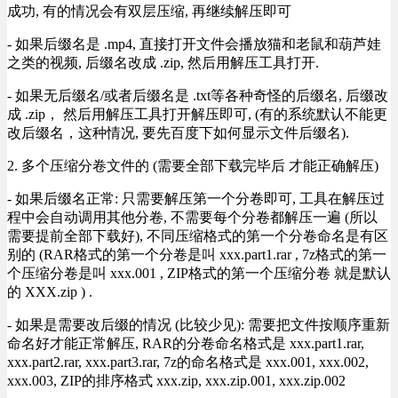
成功, 有的情况会有双层压缩, 再继续解压即可
- 如果后缀名是 .mp4, 直接打开文件会播放猫和老鼠和葫芦娃
之类的视频, 后缀名改成 .zip, 然后用解压工具打开.
- 如果无后缀名/或者后缀名是 .txt等各种奇怪的后缀名, 后缀改
成 .zip， 然后用解压工具打开解压即可, (有的系统默认不能更
改后缀名，这种情况, 要先百度下如何显示文件后缀名).
2. 多个压缩分卷文件的 (需要全部下载完毕后 才能正确解压)
- 如果后缀名正常: 只需要解压第一个分卷即可, 工具在解压过
程中会自动调用其他分卷, 不需要每个分卷都解压一遍 (所以
需要提前全部下载好), 不同压缩格式的第一个分卷命名是有区
别的 (RAR格式的第一个分卷是叫 xxx.part1.rar , 7z格式的第一
个压缩分卷是叫 xxx.001 , ZIP格式的第一个压缩分卷 就是默认
的 XXX.zip ) .
- 如果是需要改后缀的情况 (比较少见): 需要把文件按顺序重新
命名好才能正常解压, RAR的分卷命名格式是 xxx.part1.rar,
xxx.part2.rar, xxx.part3.rar, 7z的命名格式是 xxx.001, xxx.002,
xxx.003, ZIP的排序格式 xxx.zip, xxx.zip.001, xxx.zip.002