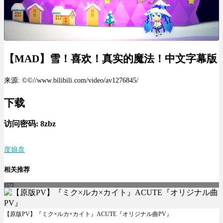
【MAD】雪！喜欢！真实的魔法！中文字幕版
来源: ©©//www.bilibili.com/video/av1276845/
下载
访问密码:
8zbz
度娘盘
相关推荐
1572
【原版PV】『ミク×ルカ×カイト』ACUTE『オリジナル曲PV』