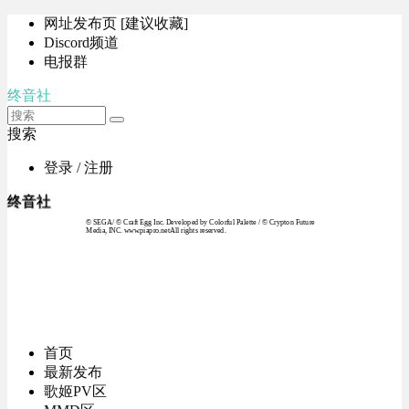
网址发布页 [建议收藏]
Discord频道
电报群
终音社
搜索
登录 / 注册
终音社
© SEGA / © Craft Egg Inc. Developed by Colorful Palette / © Crypton Future
Media, INC. www.piapro.netAll rights reserved.
首页
最新发布
歌姬PV区