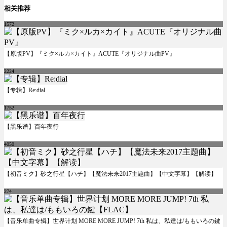
相关推荐
1572
【原版PV】『ミク×ルカ×カイト』ACUTE『オリジナル曲PV』
2224
【专辑】Re:dial
1752
【黑乐谱】百年夜行
4050
【初音ミク】砂之行星【ハチ】【魔法未来2017主题曲】【中文字幕】【解读】
274
【音乐单曲专辑】世界计划 MORE MORE JUMP! 7th 私は、私達は/ももいろの鍵