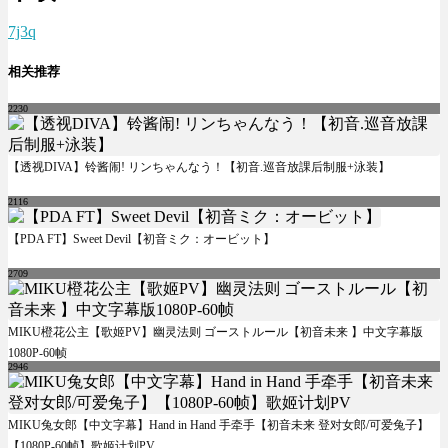
7j3q
相关推荐
2230
【透视DIVA】铃酱闹! リンちゃんなう！【初音.巡音放課后制服+泳装】
2116
【PDA FT】Sweet Devil【初音ミク：オービット】
2709
MIKU橙花公主【歌姬PV】幽灵法则 ゴーストルール【初音未来 】中文字幕版
1080P-60帧
2946
MIKU兔女郎【中文字幕】Hand in Hand 手牵手【初音未来 登对女郎/可爱兔子】
【1080P-60帧】歌姬计划PV