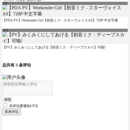
2337
【PDA PV】Weekender Girl【初音ミク - スターヴォイスAS】720P 中文字幕
2378
【PV】みくみくにしてあげる【初音ミク：ディープスカイ】可啪!
总共有 3 条评论
表情
本评论要
通知UP主
发表评论