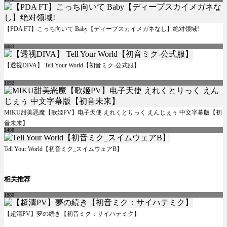
【PDA FT】こっち向いて Baby【ディープスカイメガネなし】绝对领域!
3083
【透视DIVA】 Tell Your World【初音ミク-公式服】
1692
MIKU甜美恶魔【歌姬PV】电子天使 えれくとりっく えんじぇぅ 中文字幕版【初
音未来】
2408
Tell Your World【初音ミク_スイムウェアB】
相关推荐
1880
【超清PV】夢の続き【初音ミク：サイハテミク】