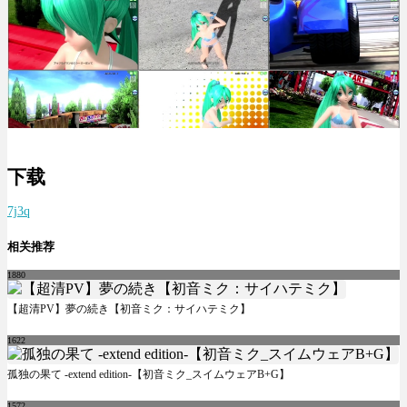
下载
7j3q
相关推荐
1880
【超清PV】夢の続き【初音ミク：サイハテミク】
1622
孤独の果て -extend edition-【初音ミク_スイムウェアB+G】
1572