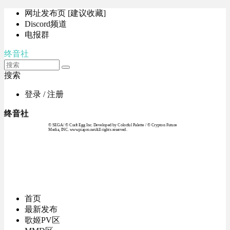
网址发布页 [建议收藏]
Discord频道
电报群
终音社
搜索
登录 / 注册
终音社
© SEGA / © Craft Egg Inc. Developed by Colorful Palette / © Crypton Future
Media, INC. www.piapro.netAll rights reserved.
首页
最新发布
歌姬PV区