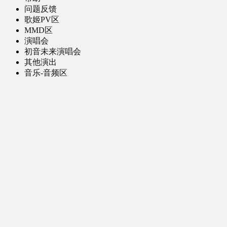
问题反馈
歌姬PV区
MMD区
演唱会
初音未来演唱会
其他演出
音乐-音频区
虚拟歌手音乐
普通歌手音乐
有声小说-广播剧
同人音声-ASMR [全年龄]
其他音频资源
动漫区
日本动画
国产动画
欧美动画
漫画区
日韩漫画
国产漫画
欧美漫画
小说-读物区