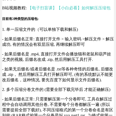
B站视频教程:
【电子扫盲课】【小白必看】如何解压压缩包
目前有2种类型的压缩包:
1. 单一压缩文件的（可以单独下载和解压)
- 如果后缀名正常: 直接打开文件 > 输入密码 >解压文件 > 解压
成功, 有的情况会有双层压缩, 再继续解压即可
- 如果后缀名是 .mp4, 直接打开文件会播放猫和老鼠和葫芦娃
之类的视频, 后缀名改成 .zip, 然后用解压工具打开.
- 如果无后缀名/或者后缀名是 .txt等各种奇怪的后缀名, 后缀改
成 .zip， 然后用解压工具打开解压即可, (有的系统默认不能更
改后缀名，这种情况, 要先百度下如何显示文件后缀名).
2. 多个压缩分卷文件的 (需要全部下载完毕后 才能正确解压)
- 如果后缀名正常: 只需要解压第一个分卷即可, 工具在解压过
程中会自动调用其他分卷, 不需要每个分卷都解压一遍 (所以
需要提前全部下载好), 不同压缩格式的第一个分卷命名是有区
别的 (RAR格式的第一个分卷是叫 xxx.part1.rar , 7z格式的第一