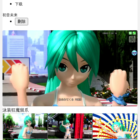
下载
初音未来
删除
泳装狂魔留爪