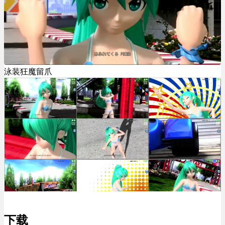
泳装狂魔留爪
下载