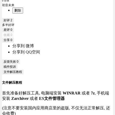
0 分享
初音未来
删除
好评
2
多半好评
差评
0
收藏
0
分享
0
分享到 微博
分享到 QQ空间
反馈失效
0
稿件投诉
文件解压教程
文件解压教程
首先准备好解压工具, 电脑端安装
WINRAR
或者
7z
, 手机端
安装
Zarchiver
或者
ES文件管理器
(注意不要安装国内应用商店里的盗版, 不仅无法正常解压, 还
会收费)