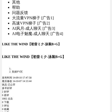
其他
帮助
问题反馈
大流量VPN梯子 [广告1]
高速VPN梯子 [广告2]
AI风月-成人聊天 [广告3]
AI电子魅魔-成人聊天 [广告4]
LIKE THE WIND【初音ミク-泳装B+G】
LIKE THE WIND【初音ミク-泳装B+G】
歌姬PV区
发布时间 14-09-10 17:47:58
最后修改 14-10-07 14:13:44
状态 已公开
多半好评
2 好评
0 差评
1802 点击
0 下载
3 评论
0 收藏