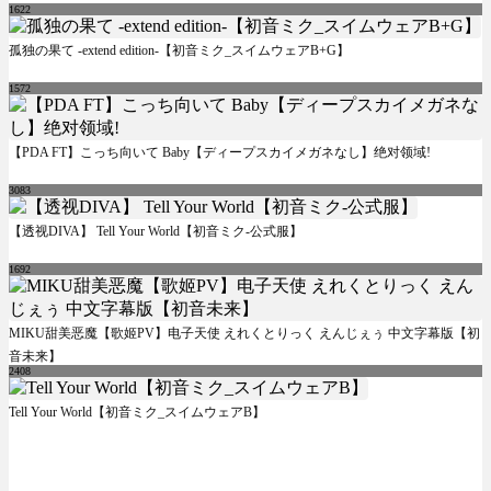
1622
孤独の果て -extend edition-【初音ミク_スイムウェアB+G】
1572
【PDA FT】こっち向いて Baby【ディープスカイメガネなし】绝对领域!
3083
【透视DIVA】 Tell Your World【初音ミク-公式服】
1692
MIKU甜美恶魔【歌姬PV】电子天使 えれくとりっく えんじぇぅ 中文字幕版【初
音未来】
2408
Tell Your World【初音ミク_スイムウェアB】