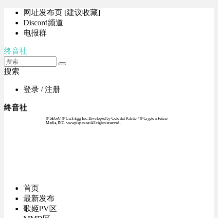
网址发布页 [建议收藏]
Discord频道
电报群
终音社
搜索
登录 / 注册
终音社
© SEGA / © Craft Egg Inc. Developed by Colorful Palette / © Crypton Future
Media, INC. www.piapro.netAll rights reserved.
首页
最新发布
歌姬PV区