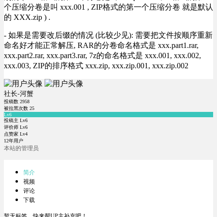
个压缩分卷是叫 xxx.001 , ZIP格式的第一个压缩分卷 就是默认
的 XXX.zip ) .
- 如果是需要改后缀的情况 (比较少见): 需要把文件按顺序重新
命名好才能正常解压, RAR的分卷命名格式是 xxx.part1.rar,
xxx.part2.rar, xxx.part3.rar, 7z的命名格式是 xxx.001, xxx.002,
xxx.003, ZIP的排序格式 xxx.zip, xxx.zip.001, xxx.zip.002
社长-河蟹
投稿数
2958
被拉黑次数
25
Lv6
投稿主 Lv6
评价师 Lv6
点赞家 Lv4
12年用户
本站的管理员
简介
视频
评论
下载
暂无标签，快来帮UP主补充吧！