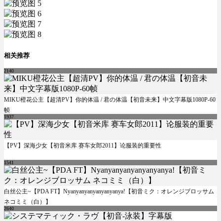
相关推荐
2140
MIKU橙花公主【超清PV】你的体温 / 君の体温【初音未来】中文字幕版1080P-60
帧
1937
【PV】深海少女【初音米库 赛车女郎2011】论服装的重要性
1541
白丝公主~【PDA FT】Nyanyanyanyanyanyanya!【初音ミク：オレンジブロッサム
ネコミミ（白）】
2640