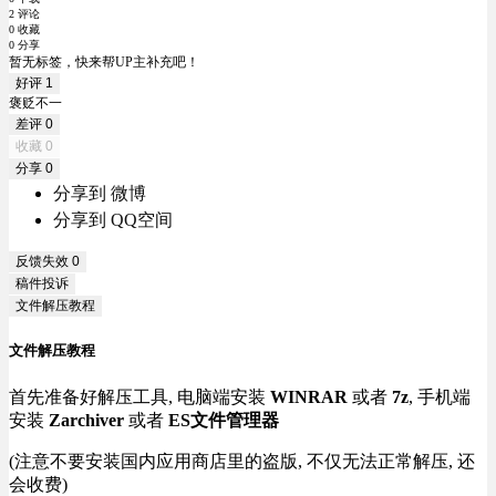
2 评论
0 收藏
0 分享
暂无标签，快来帮UP主补充吧！
好评
1
褒贬不一
差评
0
收藏
0
分享
0
分享到 微博
分享到 QQ空间
反馈失效
0
稿件投诉
文件解压教程
文件解压教程
首先准备好解压工具, 电脑端安装
WINRAR
或者
7z
, 手机端
安装
Zarchiver
或者
ES文件管理器
(注意不要安装国内应用商店里的盗版, 不仅无法正常解压, 还
会收费)