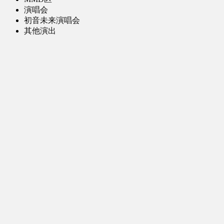
演唱会
初音未来演唱会
其他演出
音乐-音频区
虚拟歌手音乐
普通歌手音乐
有声小说-广播剧
同人音声-ASMR [全年龄]
其他音频资源
动漫区
日本动画
国产动画
欧美动画
漫画区
日韩漫画
国产漫画
欧美漫画
小说-读物区
网文小说
日式轻小说
其他读物