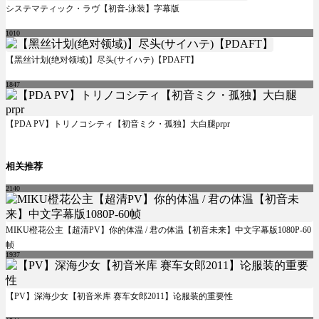
システマティック・ラヴ【初音-泳装】字幕版
1010
【黑丝计划(绝对领域)】尽头(サイハテ)【PDAFT】
1847
【PDA PV】トリノコシティ【初音ミク・孤独】大白腿prpr
相关推荐
2140
MIKU橙花公主【超清PV】你的体温 / 君の体温【初音未来】中文字幕版1080P-60
帧
1937
【PV】深海少女【初音米库 赛车女郎2011】论服装的重要性