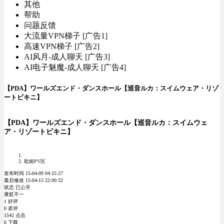
其他
帮助
问题反馈
大流量VPN梯子 [广告1]
高速VPN梯子 [广告2]
AI风月-成人聊天 [广告3]
AI电子魅魔-成人聊天 [广告4]
【PDA】ワールズエンド・ダンスホール【巡音ルカ：スイムウェア・リゾ
ートビキニ】
【PDA】ワールズエンド・ダンスホール【巡音ルカ：スイムウェ
ア・リゾートビキニ】
歌姬PV区
发布时间 15-04-09 04:25:27
最后修改 15-04-15 22:00:32
状态 已公开
褒贬不一
1 好评
0 差评
1542 点击
0 下载