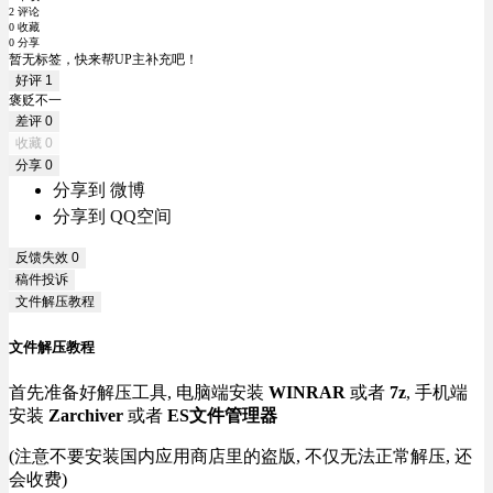
2 评论
0 收藏
0 分享
暂无标签，快来帮UP主补充吧！
好评
1
褒贬不一
差评
0
收藏
0
分享
0
分享到 微博
分享到 QQ空间
反馈失效
0
稿件投诉
文件解压教程
文件解压教程
首先准备好解压工具, 电脑端安装
WINRAR
或者
7z
, 手机端
安装
Zarchiver
或者
ES文件管理器
(注意不要安装国内应用商店里的盗版, 不仅无法正常解压, 还
会收费)