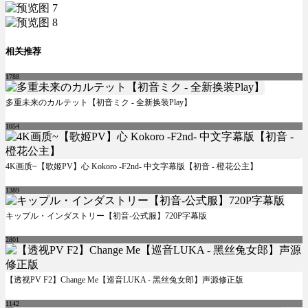
相关推荐
1788
多重未来のカルテット【初音ミク - 全新换装Play】
1054
4K画质~【歌姬PV】心 Kokoro -F2nd- 中文字幕版【初音 - 橙花公主】
1389
キップル・インダストリー【初音-公式服】720P字幕版
2801
【透视PV F2】Change Me【巡音LUKA - 黑丝兔女郎】声源修正版
1142