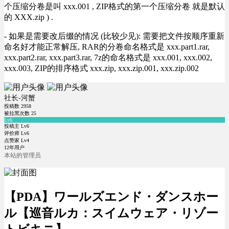
个压缩分卷是叫 xxx.001 , ZIP格式的第一个压缩分卷 就是默认
的 XXX.zip ) .
- 如果是需要改后缀的情况 (比较少见): 需要把文件按顺序重新
命名好才能正常解压, RAR的分卷命名格式是 xxx.part1.rar,
xxx.part2.rar, xxx.part3.rar, 7z的命名格式是 xxx.001, xxx.002,
xxx.003, ZIP的排序格式 xxx.zip, xxx.zip.001, xxx.zip.002
社长-河蟹
投稿数
2958
被拉黑次数
25
Lv6
投稿主 Lv6
评价师 Lv6
点赞家 Lv4
12年用户
本站的管理员
【PDA】ワールズエンド・ダンスホー
ル【巡音ルカ：スイムウェア・リゾー