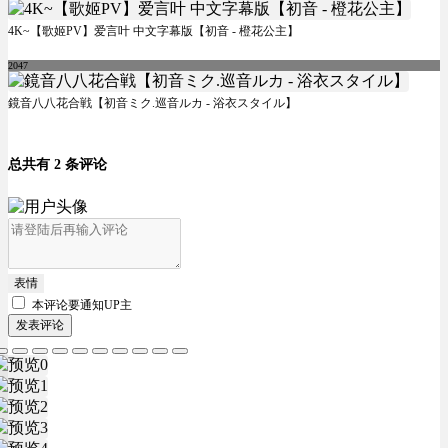
4K~【歌姬PV】爱言叶 中文字幕版【初音 - 橙花公主】
2047
鏡音八八花合戦【初音ミク.巡音ルカ - 浴衣スタイル】
总共有 2 条评论
表情
本评论要
通知UP主
发表评论