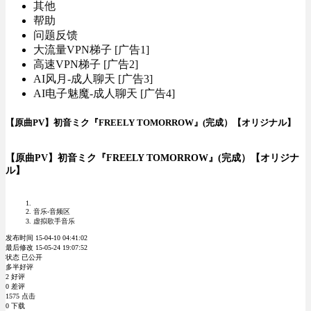
其他
帮助
问题反馈
大流量VPN梯子 [广告1]
高速VPN梯子 [广告2]
AI风月-成人聊天 [广告3]
AI电子魅魔-成人聊天 [广告4]
【原曲PV】初音ミク『FREELY TOMORROW』(完成）【オリジナル】
【原曲PV】初音ミク『FREELY TOMORROW』(完成）【オリジナ
ル】
音乐-音频区
虚拟歌手音乐
发布时间 15-04-10 04:41:02
最后修改 15-05-24 19:07:52
状态 已公开
多半好评
2 好评
0 差评
1575 点击
0 下载