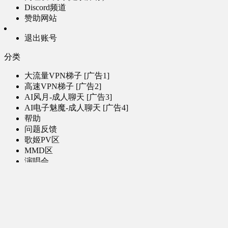
Discord频道
赞助网站
退出账号
分类
大流量VPN梯子 [广告1]
高速VPN梯子 [广告2]
AI风月-成人聊天 [广告3]
AI电子魅魔-成人聊天 [广告4]
帮助
问题反馈
歌姬PV区
MMD区
演唱会
初音未来演唱会
其他演出
音乐-音频区
虚拟歌手音乐
普通歌手音乐
有声小说-广播剧