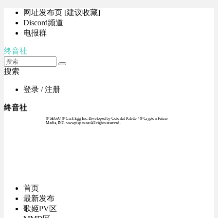
网址发布页 [建议收藏]
Discord频道
电报群
终音社
搜索
登录 / 注册
终音社
© SEGA / © Craft Egg Inc. Developed by Colorful Palette / © Crypton Future
Media, INC. www.piapro.netAll rights reserved.
首页
最新发布
歌姬PV区