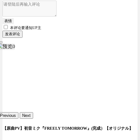
表情
本评论要
通知UP主
发表评论
Previous
Next
【原曲PV】初音ミク『FREELY TOMORROW』(完成）【オリジナル】