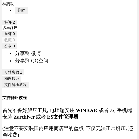
神調教
删除
好评
2
多半好评
差评
0
收藏
0
分享
0
分享到 微博
分享到 QQ空间
反馈失效
1
稿件投诉
文件解压教程
文件解压教程
首先准备好解压工具, 电脑端安装
WINRAR
或者
7z
, 手机端
安装
Zarchiver
或者
ES文件管理器
(注意不要安装国内应用商店里的盗版, 不仅无法正常解压, 还
会收费)