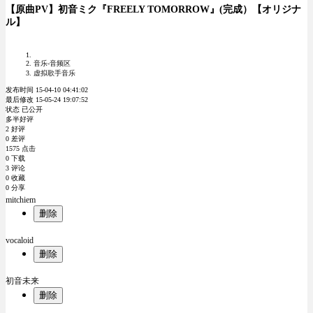
【原曲PV】初音ミク『FREELY TOMORROW』(完成）【オリジナ
ル】
音乐-音频区
虚拟歌手音乐
发布时间 15-04-10 04:41:02
最后修改 15-05-24 19:07:52
状态 已公开
多半好评
2 好评
0 差评
1575 点击
0 下载
3 评论
0 收藏
0 分享
mitchiem
删除
vocaloid
删除
初音未来
删除