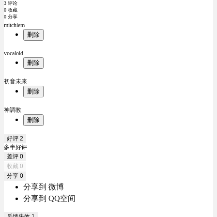
3 评论
0 收藏
0 分享
mitchiem
删除
vocaloid
删除
初音未来
删除
神調教
删除
好评
2
多半好评
差评
0
收藏
0
分享
0
分享到 微博
分享到 QQ空间
反馈失效
1