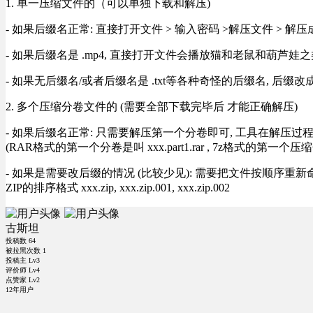
1. 单一压缩文件的（可以单独下载和解压)
- 如果后缀名正常: 直接打开文件 > 输入密码 >解压文件 > 
- 如果后缀名是 .mp4, 直接打开文件会播放猫和老鼠和葫芦娃之类
- 如果无后缀名/或者后缀名是 .txt等各种奇怪的后缀名, 后缀
2. 多个压缩分卷文件的 (需要全部下载完毕后 才能正确解压)
- 如果后缀名正常: 只需要解压第一个分卷即可, 工具在解压
(RAR格式的第一个分卷是叫 xxx.part1.rar , 7z格式的第一个压缩
- 如果是需要改后缀的情况 (比较少见): 需要把文件按顺序重新命名好才能正常解压, RA
ZIP的排序格式 xxx.zip, xxx.zip.001, xxx.zip.002
古斯坦
投稿数
64
被拉黑次数
1
投稿主 Lv3
评价师 Lv4
点赞家 Lv2
12年用户