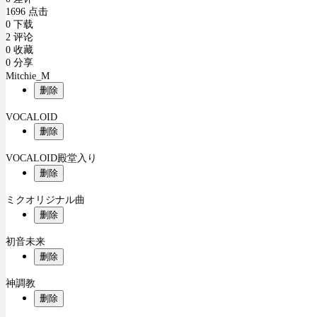
1696 点击
0 下载
2 评论
0 收藏
0 分享
Mitchie_M
删除
VOCALOID
删除
VOCALOID殿堂入り
删除
ミクオリジナル曲
删除
初音未来
删除
神調教
删除