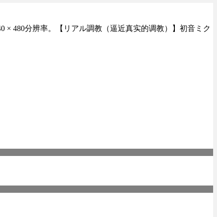
画质，640 × 480分辨率。【リアル調教（逼近真实的调教）】初音ミク