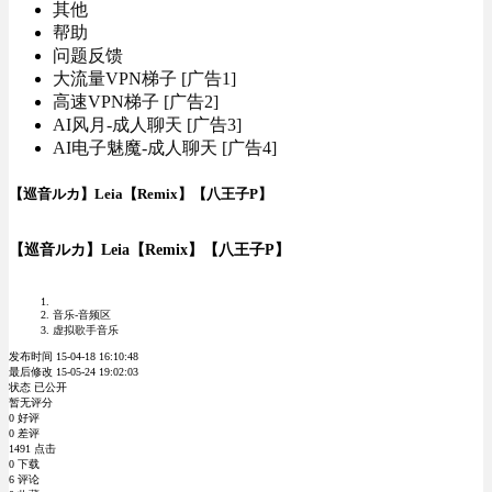
其他
帮助
问题反馈
大流量VPN梯子 [广告1]
高速VPN梯子 [广告2]
AI风月-成人聊天 [广告3]
AI电子魅魔-成人聊天 [广告4]
【巡音ルカ】Leia【Remix】【八王子P】
【巡音ルカ】Leia【Remix】【八王子P】
音乐-音频区
虚拟歌手音乐
发布时间 15-04-18 16:10:48
最后修改 15-05-24 19:02:03
状态 已公开
暂无评分
0 好评
0 差评
1491 点击
0 下载
6 评论