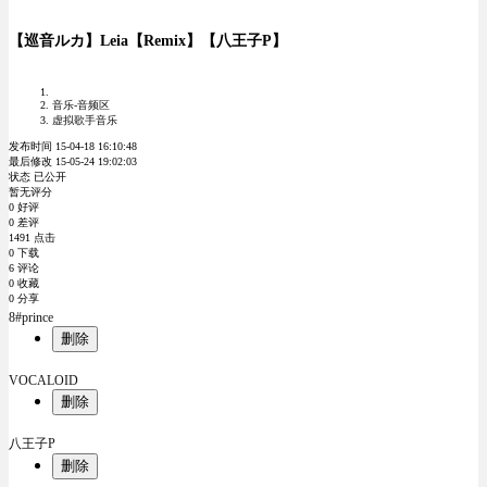
【巡音ルカ】Leia【Remix】【八王子P】
音乐-音频区
虚拟歌手音乐
发布时间 15-04-18 16:10:48
最后修改 15-05-24 19:02:03
状态 已公开
暂无评分
0 好评
0 差评
1491 点击
0 下载
6 评论
0 收藏
0 分享
8#prince
删除
VOCALOID
删除
八王子P
删除