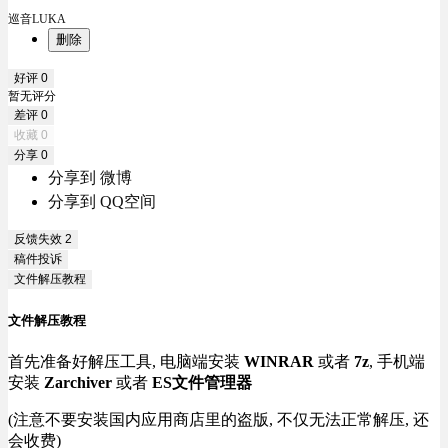
巡音LUKA
删除
好评
0
暂无评分
差评
0
收藏
0
分享
0
分享到 微博
分享到 QQ空间
反馈失效
2
稿件投诉
文件解压教程
文件解压教程
首先准备好解压工具, 电脑端安装
WINRAR
或者
7z
, 手机端
安装
Zarchiver
或者
ES文件管理器
(注意不要安装国内应用商店里的盗版, 不仅无法正常解压, 还
会收费)