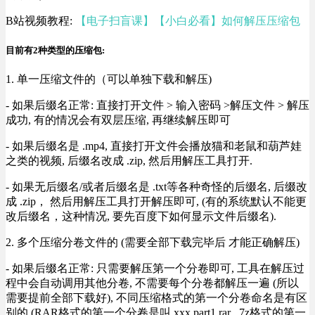
B站视频教程:
【电子扫盲课】【小白必看】如何解压压缩包
目前有2种类型的压缩包:
1. 单一压缩文件的（可以单独下载和解压)
- 如果后缀名正常: 直接打开文件 > 输入密码 >解压文件 > 解压
成功, 有的情况会有双层压缩, 再继续解压即可
- 如果后缀名是 .mp4, 直接打开文件会播放猫和老鼠和葫芦娃
之类的视频, 后缀名改成 .zip, 然后用解压工具打开.
- 如果无后缀名/或者后缀名是 .txt等各种奇怪的后缀名, 后缀改
成 .zip， 然后用解压工具打开解压即可, (有的系统默认不能更
改后缀名，这种情况, 要先百度下如何显示文件后缀名).
2. 多个压缩分卷文件的 (需要全部下载完毕后 才能正确解压)
- 如果后缀名正常: 只需要解压第一个分卷即可, 工具在解压过
程中会自动调用其他分卷, 不需要每个分卷都解压一遍 (所以
需要提前全部下载好), 不同压缩格式的第一个分卷命名是有区
别的 (RAR格式的第一个分卷是叫 xxx.part1.rar , 7z格式的第一