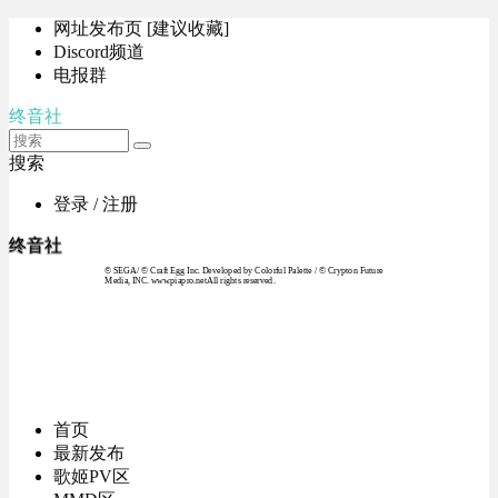
网址发布页 [建议收藏]
Discord频道
电报群
终音社
搜索
登录 / 注册
终音社
© SEGA / © Craft Egg Inc. Developed by Colorful Palette / © Crypton Future
Media, INC. www.piapro.netAll rights reserved.
首页
最新发布
歌姬PV区