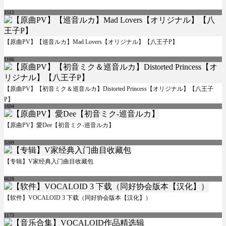
1513
【原曲PV】【巡音ルカ】Mad Lovers【オリジナル】【八王子P】
1166
【原曲PV】【初音ミク＆巡音ルカ】Distorted Princess【オリジナル】【八王子
P】
1694
【原曲PV】愛Dee【初音ミク-巡音ルカ】
3209
【专辑】V家经典入门曲目收藏包
6628
【软件】VOCALOID 3 下载（同好协会版本【汉化】）
1173