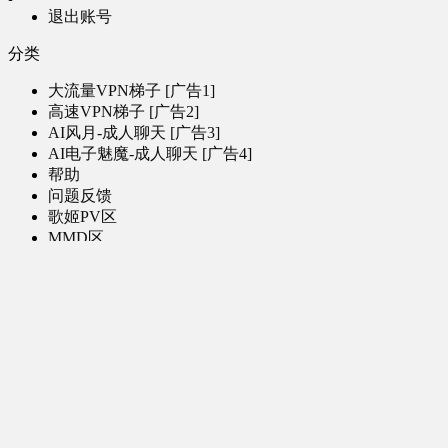
退出账号
分类
大流量VPN梯子 [广告1]
高速VPN梯子 [广告2]
AI风月-成人聊天 [广告3]
AI电子魅魔-成人聊天 [广告4]
帮助
问题反馈
歌姬PV区
MMD区
演唱会
初音未来演唱会
其他演出
音乐-音频区
虚拟歌手音乐
普通歌手音乐
有声小说-广播剧
同人音声-ASMR [全年龄]
其他音频资源
动漫区