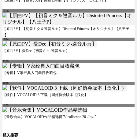
【原曲PV】【巡音ルカ】Mad Lovers【オリジナル】【八王子P】
1166
【原曲PV】【初音ミク＆巡音ルカ】Distorted Princess【オリジナル】【八王子
P】
1694
【原曲PV】愛Dee【初音ミク-巡音ルカ】
3209
【专辑】V家经典入门曲目收藏包
6628
【软件】VOCALOID 3 下载（同好协会版本【汉化】）
1173
【音乐合集】VOCALOID作品精选辑"V collection 20 -Joy-"
相关推荐