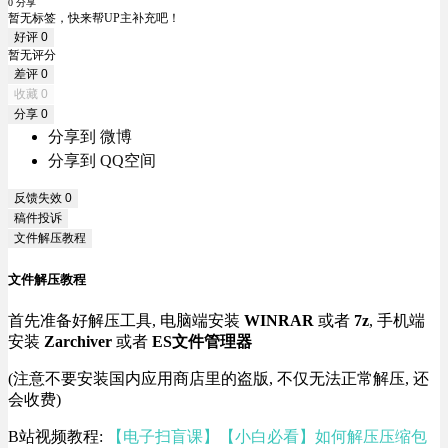
0 分享
暂无标签，快来帮UP主补充吧！
好评
0
暂无评分
差评
0
收藏
0
分享
0
分享到 微博
分享到 QQ空间
反馈失效
0
稿件投诉
文件解压教程
文件解压教程
首先准备好解压工具, 电脑端安装
WINRAR
或者
7z
, 手机端
安装
Zarchiver
或者
ES文件管理器
(注意不要安装国内应用商店里的盗版, 不仅无法正常解压, 还
会收费)
B站视频教程:
【电子扫盲课】【小白必看】如何解压压缩包