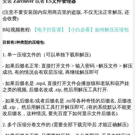
安装
Zarchiver
或者
ES文件管理器
(注意不要安装国内应用商店里的盗版, 不仅无法正常解压, 还
会收费)
B站视频教程:
【电子扫盲课】【小白必看】如何解压压缩包
目前有2种类型的压缩包:
1. 单一压缩文件的（可以单独下载和解压)
- 如果后缀名正常: 直接打开文件 > 输入密码 >解压文件 > 解压
成功, 有的情况会有双层压缩, 再继续解压即可
- 如果后缀名是 .mp4, 直接打开文件会播放猫和老鼠和葫芦娃
之类的视频, 后缀名改成 .zip, 然后用解压工具打开.
- 如果无后缀名/或者后缀名是 .txt等各种奇怪的后缀名, 后缀改
成 .zip， 然后用解压工具打开解压即可, (有的系统默认不能更
改后缀名，这种情况, 要先百度下如何显示文件后缀名).
2. 多个压缩分卷文件的 (需要全部下载完毕后 才能正确解压)