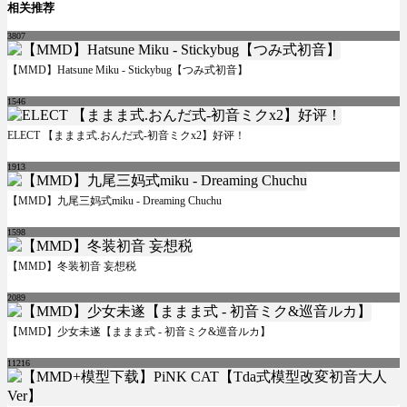
相关推荐
3807
【MMD】Hatsune Miku - Stickybug【つみ式初音】
1546
ELECT 【ままま式.おんだ式-初音ミクx2】好评！
1913
【MMD】九尾三妈式miku - Dreaming Chuchu
1598
【MMD】冬装初音 妄想税
2089
【MMD】少女未遂【ままま式 - 初音ミク&巡音ルカ】
11216