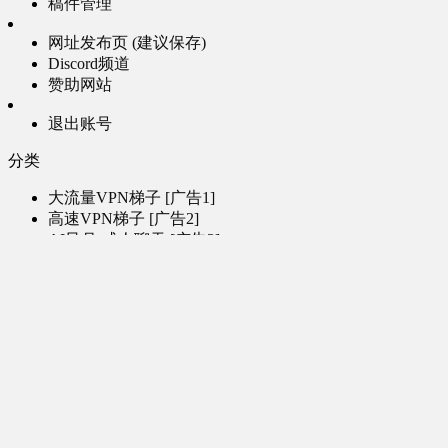
稿件管理
网址发布页 (建议保存)
Discord频道
赞助网站
退出账号
分类
大流量VPN梯子 [广告1]
高速VPN梯子 [广告2]
AI风月-成人聊天 [广告3]
AI电子魅魔-成人聊天 [广告4]
帮助
问题反馈
歌姬PV区
MMD区
演唱会
初音未来演唱会
其他演出
音乐-音频区