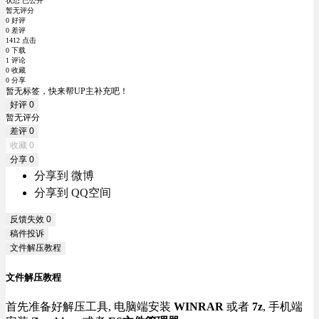
状态 已公开
暂无评分
0 好评
0 差评
1412 点击
0 下载
1 评论
0 收藏
0 分享
暂无标签，快来帮UP主补充吧！
好评
0
暂无评分
差评
0
收藏
0
分享
0
分享到 微博
分享到 QQ空间
反馈失效
0
稿件投诉
文件解压教程
文件解压教程
首先准备好解压工具, 电脑端安装
WINRAR
或者
7z
, 手机端