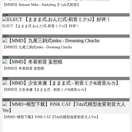
【MMD】Hatsune Miku - Stickybug【つみ式初音】
1546
ELECT 【ままま式.おんだ式-初音ミクx2】好评！
1913
【MMD】九尾三妈式miku - Dreaming Chuchu
1598
【MMD】冬装初音 妄想税
2089
【MMD】少女未遂【ままま式 - 初音ミク&巡音ルカ】
11216
【MMD+模型下载】PiNK CAT【Tda式模型改変初音大人Ver】