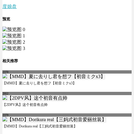
度娘盘
预览
相关推荐
2370
【MMD】夏に去りし君を想フ【初音ミクx3】
2952
【2DPV风】这个初音有点帅
2379
【MMD】Dorikura real【三妈式初音爱丽丝装】