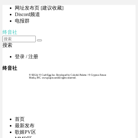
网址发布页 [建议收藏]
Discord频道
电报群
终音社
搜索
登录 / 注册
终音社
© SEGA / © Craft Egg Inc. Developed by Colorful Palette / © Crypton Future
Media, INC. www.piapro.netAll rights reserved.
首页
最新发布
歌姬PV区