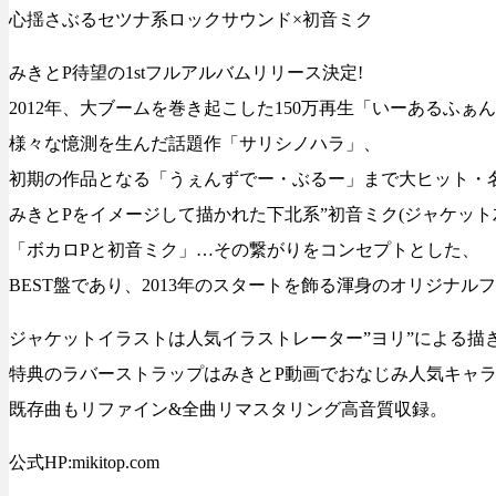
心揺さぶるセツナ系ロックサウンド×初音ミク
みきとP待望の1stフルアルバムリリース決定!
2012年、大ブームを巻き起こした150万再生「いーあるふぁ
様々な憶測を生んだ話題作「サリシノハラ」、
初期の作品となる「うぇんずでー・ぶるー」まで大ヒット・
みきとPをイメージして描かれた下北系”初音ミク(ジャケット左
「ボカロPと初音ミク」…その繋がりをコンセプトとした、
BEST盤であり、2013年のスタートを飾る渾身のオリジナル
ジャケットイラストは人気イラストレーター”ヨリ”による描き
特典のラバーストラップはみきとP動画でおなじみ人気キャラ
既存曲もリファイン&全曲リマスタリング高音質収録。
公式HP:mikitop.com