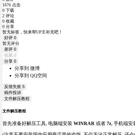
1676 点击
0 下载
2 评论
0 收藏
0 分享
暂无标签，快来帮UP主补充吧！
好评
0
暂无评分
差评
0
收藏
0
分享
0
分享到 微博
分享到 QQ空间
反馈失效
5
稿件投诉
文件解压教程
文件解压教程
首先准备好解压工具, 电脑端安装
WINRAR
或者
7z
, 手机端安
(注意不要安装国内应用商店里的盗版, 不仅无法正常解压, 还会