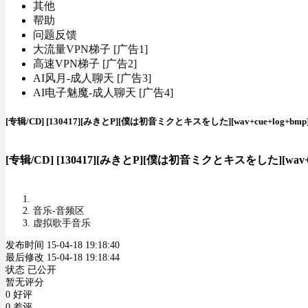
其他
帮助
问题反馈
大流量VPN梯子 [广告1]
高速VPN梯子 [广告2]
AI风月-成人聊天 [广告3]
AI电子魅魔-成人聊天 [广告4]
[专辑/CD] [130417][みきとP][僕は初音ミクとキスをした][wav+cue+log+bmp
[专辑/CD] [130417][みきとP][僕は初音ミクとキスをした][wav+cu
音乐-音频区
虚拟歌手音乐
发布时间 15-04-18 19:18:40
最后修改 15-04-18 19:18:44
状态 已公开
暂无评分
0 好评
0 差评