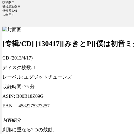
投稿数
2
被拉黑次数
0
评价师 Lv2
12年用户
[专辑/CD] [130417][みきとP][僕は初音ミ
CD (2013/4/17)
ディスク枚数: 1
レーベル: エグジットチューンズ
収録時間: 75 分
ASIN: B00B18Z09G
EAN： 4582275373257
内容紹介
刹那に重なる2つの鼓動。