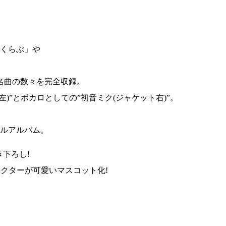
んくらぶ」や
名曲の数々を完全収録。
)”とボカロとしての”初音ミク(ジャケット右)”。
フルアルバム。
下ろし!
クターが可愛いマスコット化!