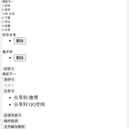
褒贬不一
1 好评
0 差评
1785 点击
0 下载
2 评论
0 收藏
0 分享
初音未来
删除
魔术师
删除
好评
1
褒贬不一
差评
0
收藏
0
分享
0
分享到 微博
分享到 QQ空间
反馈失效
0
稿件投诉
文件解压教程