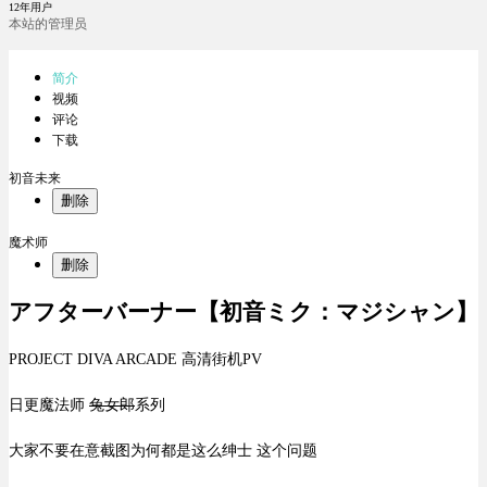
12年用户
本站的管理员
简介
视频
评论
下载
初音未来
删除
魔术师
删除
アフターバーナー【初音ミク：マジシャン】
PROJECT DIVA ARCADE 高清街机PV
日更魔法师
兔女郎
系列
大家不要在意截图为何都是这么绅士 这个问题