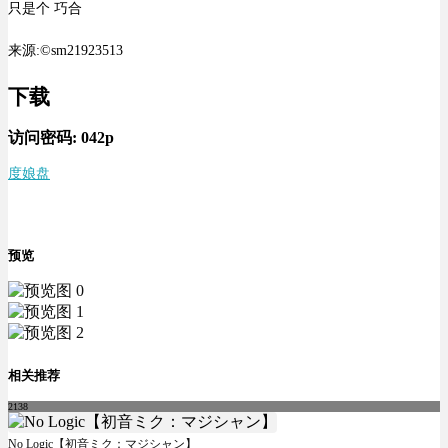
只是个 巧合
来源:©sm21923513
下载
访问密码:
042p
度娘盘
预览
相关推荐
2138
No Logic【初音ミク：マジシャン】