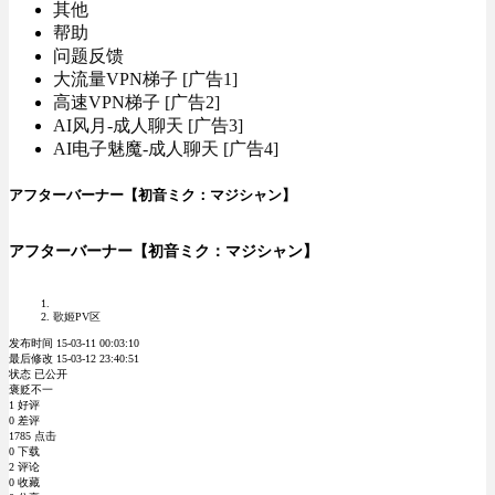
其他
帮助
问题反馈
大流量VPN梯子 [广告1]
高速VPN梯子 [广告2]
AI风月-成人聊天 [广告3]
AI电子魅魔-成人聊天 [广告4]
アフターバーナー【初音ミク：マジシャン】
アフターバーナー【初音ミク：マジシャン】
歌姬PV区
发布时间 15-03-11 00:03:10
最后修改 15-03-12 23:40:51
状态 已公开
褒贬不一
1 好评
0 差评
1785 点击
0 下载
2 评论
0 收藏