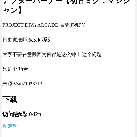
アフターバーナー【初音ミク：マジシ
ャン】
PROJECT DIVA ARCADE 高清街机PV
日更魔法师
兔女郎
系列
大家不要在意截图为何都是这么绅士 这个问题
只是个 巧合
来源:©sm21923513
下载
访问密码:
042p
度娘盘