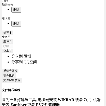
0 分享
初音未来
删除
魔术师
删除
好评
1
褒贬不一
差评
0
收藏
0
分享
0
分享到 微博
分享到 QQ空间
反馈失效
0
稿件投诉
文件解压教程
文件解压教程
首先准备好解压工具, 电脑端安装
WINRAR
或者
7z
, 手机端
安装
Zarchiver
或者
ES文件管理器