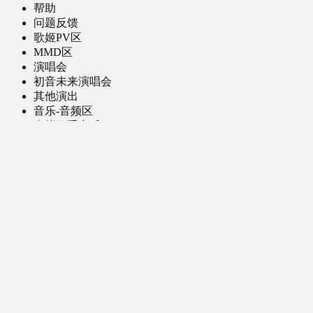
帮助
问题反馈
歌姬PV区
MMD区
演唱会
初音未来演唱会
其他演出
音乐-音频区
虚拟歌手音乐
普通歌手音乐
有声小说-广播剧
同人音声-ASMR [全年龄]
其他音频资源
动漫区
日本动画
国产动画
欧美动画
漫画区
日韩漫画
国产漫画
欧美漫画