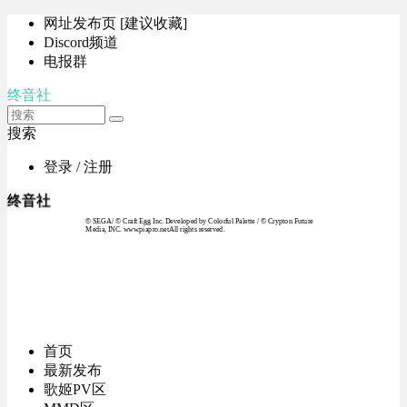
网址发布页 [建议收藏]
Discord频道
电报群
终音社
搜索
登录 / 注册
终音社
© SEGA / © Craft Egg Inc. Developed by Colorful Palette / © Crypton Future
Media, INC. www.piapro.netAll rights reserved.
首页
最新发布
歌姬PV区