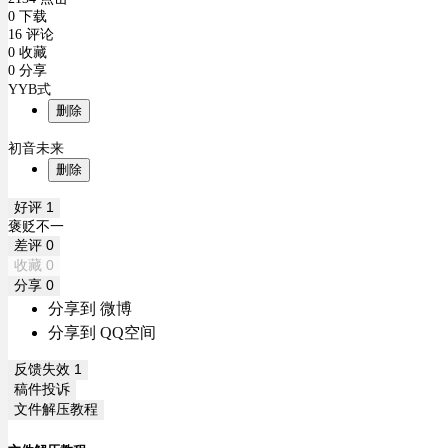
0 下载
16 评论
0 收藏
0 分享
YYB式
删除
初音未来
删除
好评
1
褒贬不一
差评
0
收藏
0
分享
0
分享到 微博
分享到 QQ空间
反馈失效
1
稿件投诉
文件解压教程