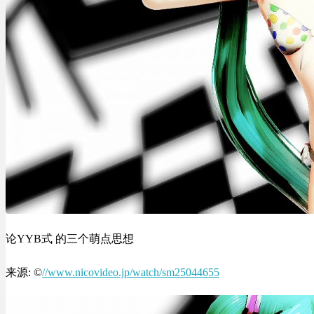
论YYB式 的三个萌点思想
来源: ©
//www.nicovideo.jp/watch/sm25044655