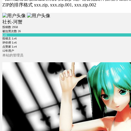
ZIP的排序格式 xxx.zip, xxx.zip.001, xxx.zip.002
社长-河蟹
投稿数
2958
被拉黑次数
26
Lv6
投稿主 Lv6
评价师 Lv6
点赞家 Lv4
12年用户
本站的管理员