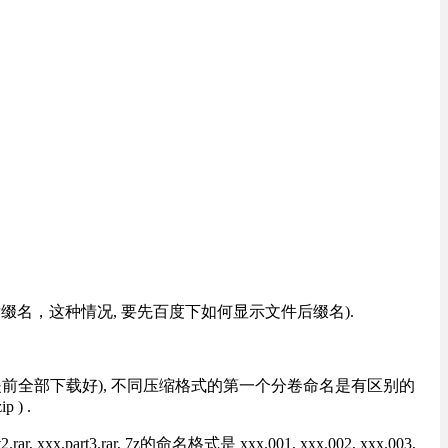
改后缀名，这种情况, 要先百度下如何显示文件后缀名).
提前全部下载好), 不同压缩格式的第一个分卷命名是有区别的
) .
rt3.rar, 7z的命名格式是 xxx.001, xxx.002, xxx.003,