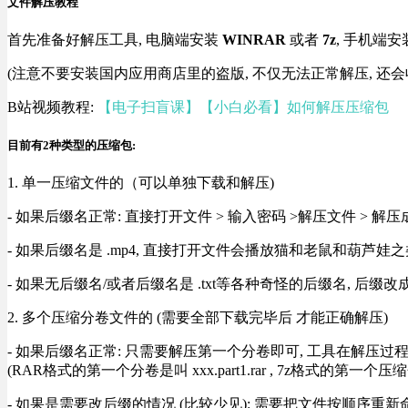
文件解压教程
首先准备好解压工具, 电脑端安装
WINRAR
或者
7z
, 手机端安
(注意不要安装国内应用商店里的盗版, 不仅无法正常解压, 还会
B站视频教程:
【电子扫盲课】【小白必看】如何解压压缩包
目前有2种类型的压缩包:
1. 单一压缩文件的（可以单独下载和解压)
- 如果后缀名正常: 直接打开文件 > 输入密码 >解压文件 > 
- 如果后缀名是 .mp4, 直接打开文件会播放猫和老鼠和葫芦娃之类
- 如果无后缀名/或者后缀名是 .txt等各种奇怪的后缀名, 后缀
2. 多个压缩分卷文件的 (需要全部下载完毕后 才能正确解压)
- 如果后缀名正常: 只需要解压第一个分卷即可, 工具在解压
(RAR格式的第一个分卷是叫 xxx.part1.rar , 7z格式的第一个压缩
- 如果是需要改后缀的情况 (比较少见): 需要把文件按顺序重新命名好才能正常解压, RA